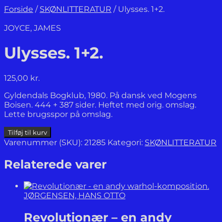
Forside
/
SKØNLITTERATUR
/
Ulysses. 1+2.
JOYCE, JAMES
Ulysses. 1+2.
125,00
kr.
Gyldendals Bogklub, 1980. På dansk ved Mogens
Boisen. 444 + 387 sider. Heftet med orig. omslag.
Lette brugsspor på omslag.
Ulysses.
Tilføj til kurv
1+2.
Varenummer (SKU):
21285
Kategori:
SKØNLITTERATUR
antal
Relaterede varer
JØRGENSEN, HANS OTTO
Revolutionær – en andy