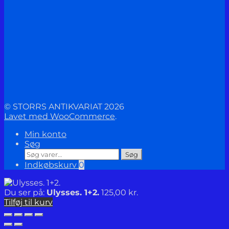
© STORRS ANTIKVARIAT 2026
Lavet med WooCommerce
.
Min konto
Søg
Søg
Søg
efter:
Indkøbskurv
0
Du ser på:
Ulysses. 1+2.
125,00
kr.
Tilføj til kurv