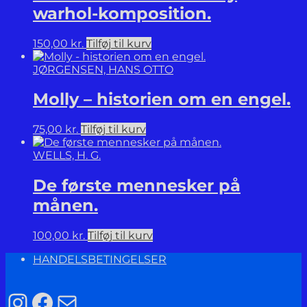
warhol-komposition.
150,00
kr.
Tilføj til kurv
JØRGENSEN, HANS OTTO
Molly – historien om en engel.
75,00
kr.
Tilføj til kurv
WELLS, H. G.
De første mennesker på
månen.
100,00
kr.
Tilføj til kurv
HANDELSBETINGELSER
Instagram
Facebook
Mail