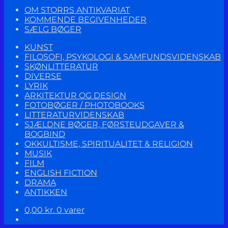
OM STORRS ANTIKVARIAT
KOMMENDE BEGIVENHEDER
SÆLG BØGER
KUNST
FILOSOFI, PSYKOLOGI & SAMFUNDSVIDENSKAB
SKØNLITTERATUR
DIVERSE
LYRIK
ARKITEKTUR OG DESIGN
FOTOBØGER / PHOTOBOOKS
LITTERATURVIDENSKAB
SJÆLDNE BØGER, FØRSTEUDGAVER &
BOGBIND
OKKULTISME, SPIRITUALITET & RELIGION
MUSIK
FILM
ENGLISH FICTION
DRAMA
ANTIKKEN
0,00
kr.
0 varer