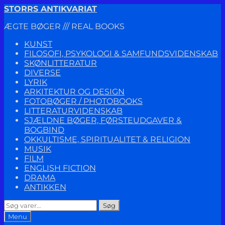
Spring
Spring
STORRS ANTIKVARIAT
til
til
ÆGTE BØGER /// REAL BOOKS
navigation
indhold
KUNST
FILOSOFI, PSYKOLOGI & SAMFUNDSVIDENSKAB
SKØNLITTERATUR
DIVERSE
LYRIK
ARKITEKTUR OG DESIGN
FOTOBØGER / PHOTOBOOKS
LITTERATURVIDENSKAB
SJÆLDNE BØGER, FØRSTEUDGAVER &
BOGBIND
OKKULTISME, SPIRITUALITET & RELIGION
MUSIK
FILM
ENGLISH FICTION
DRAMA
ANTIKKEN
Søg
Søg
efter:
Menu