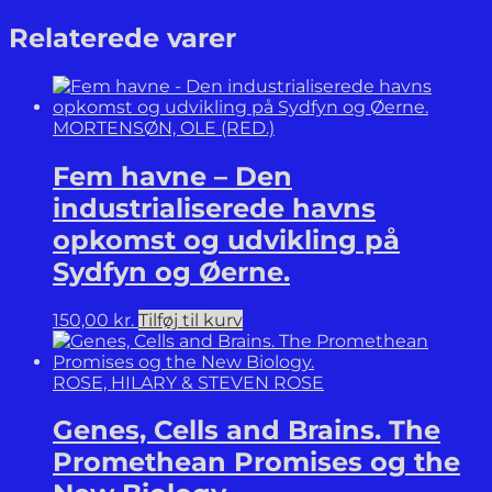
og
vogtere.
Relaterede varer
Den
kolde
krig
i
MORTENSØN, OLE (RED.)
Danmark
1945-
Fem havne – Den
1991.
Bind
industrialiserede havns
1-
opkomst og udvikling på
2.
antal
Sydfyn og Øerne.
150,00
kr.
Tilføj til kurv
ROSE, HILARY & STEVEN ROSE
Genes, Cells and Brains. The
Promethean Promises og the