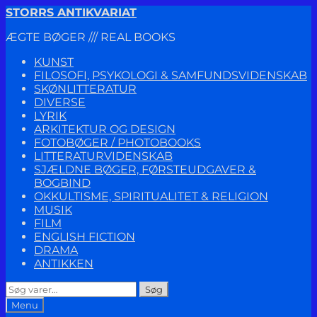
Spring
Spring
STORRS ANTIKVARIAT
til
til
ÆGTE BØGER /// REAL BOOKS
navigation
indhold
KUNST
FILOSOFI, PSYKOLOGI & SAMFUNDSVIDENSKAB
SKØNLITTERATUR
DIVERSE
LYRIK
ARKITEKTUR OG DESIGN
FOTOBØGER / PHOTOBOOKS
LITTERATURVIDENSKAB
SJÆLDNE BØGER, FØRSTEUDGAVER &
BOGBIND
OKKULTISME, SPIRITUALITET & RELIGION
MUSIK
FILM
ENGLISH FICTION
DRAMA
ANTIKKEN
Søg
Søg
efter:
Menu