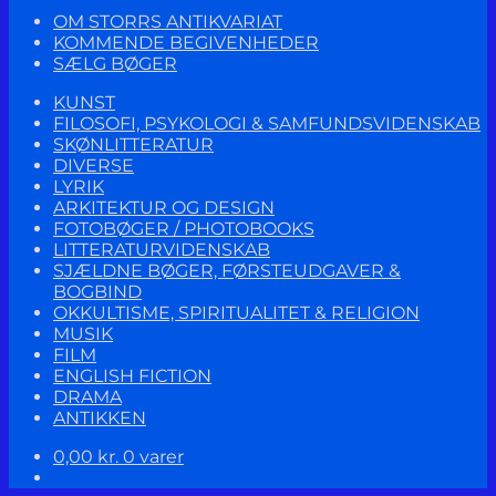
OM STORRS ANTIKVARIAT
KOMMENDE BEGIVENHEDER
SÆLG BØGER
KUNST
FILOSOFI, PSYKOLOGI & SAMFUNDSVIDENSKAB
SKØNLITTERATUR
DIVERSE
LYRIK
ARKITEKTUR OG DESIGN
FOTOBØGER / PHOTOBOOKS
LITTERATURVIDENSKAB
SJÆLDNE BØGER, FØRSTEUDGAVER &
BOGBIND
OKKULTISME, SPIRITUALITET & RELIGION
MUSIK
FILM
ENGLISH FICTION
DRAMA
ANTIKKEN
0,00
kr.
0 varer