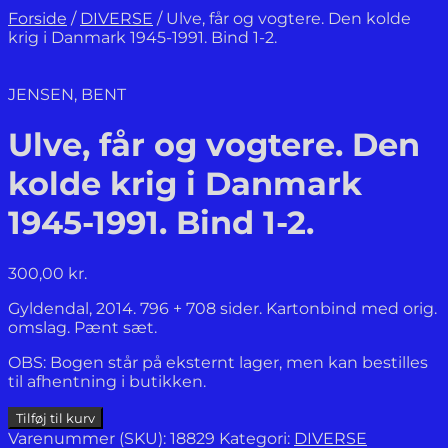
Forside
/
DIVERSE
/
Ulve, får og vogtere. Den kolde
krig i Danmark 1945-1991. Bind 1-2.
JENSEN, BENT
Ulve, får og vogtere. Den
kolde krig i Danmark
1945-1991. Bind 1-2.
300,00
kr.
Gyldendal, 2014. 796 + 708 sider. Kartonbind med orig.
omslag. Pænt sæt.
OBS: Bogen står på eksternt lager, men kan bestilles
til afhentning i butikken.
Ulve,
Tilføj til kurv
får
Varenummer (SKU):
18829
Kategori:
DIVERSE