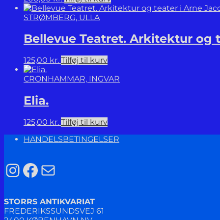
STRØMBERG, ULLA
Bellevue Teatret. Arkitektur og
125,00
kr.
Tilføj til kurv
CRONHAMMAR, INGVAR
Elia.
125,00
kr.
Tilføj til kurv
HANDELSBETINGELSER
Instagram
Facebook
Mail
STORRS ANTIKVARIAT
FREDERIKSSUNDSVEJ 61