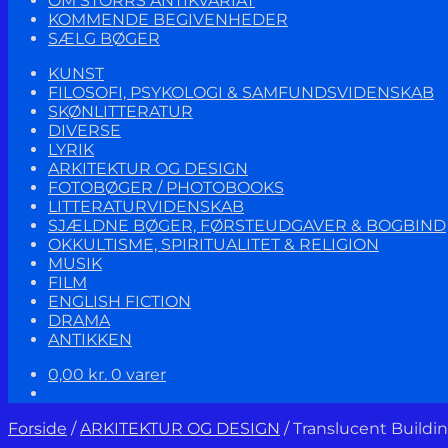
OM STORRS ANTIKVARIAT
KOMMENDE BEGIVENHEDER
SÆLG BØGER
KUNST
FILOSOFI, PSYKOLOGI & SAMFUNDSVIDENSKAB
SKØNLITTERATUR
DIVERSE
LYRIK
ARKITEKTUR OG DESIGN
FOTOBØGER / PHOTOBOOKS
LITTERATURVIDENSKAB
SJÆLDNE BØGER, FØRSTEUDGAVER & BOGBIND
OKKULTISME, SPIRITUALITET & RELIGION
MUSIK
FILM
ENGLISH FICTION
DRAMA
ANTIKKEN
0,00
kr.
0 varer
Forside
/
ARKITEKTUR OG DESIGN
/
Translucent Buildi