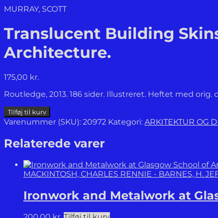
MURRAY, SCOTT
Translucent Building Skin
Architecture.
175,00
kr.
Routledge, 2013. 186 sider. Illustreret. Heftet med orig
Translucent
Tilføj til kurv
Building
Varenummer (SKU):
20972
Kategori:
ARKITEKTUR OG D
Skins.
Material
Relaterede varer
Innovations
in
Modern
MACKINTOSH, CHARLES RENNIE - BARNES, H. J
and
Contemporary
Ironwork and Metalwork at Glas
Architecture.
antal
200,00
kr.
Tilføj til kurv