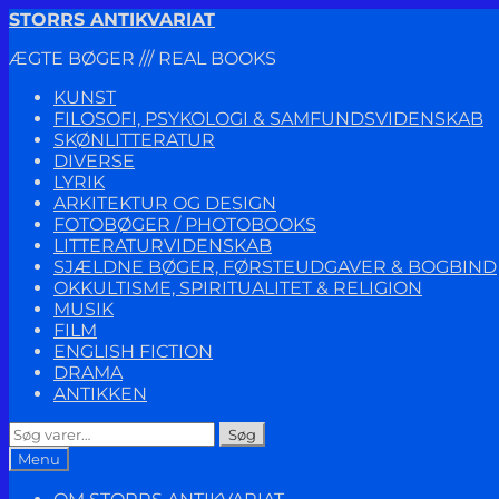
Spring
Spring
STORRS ANTIKVARIAT
til
til
ÆGTE BØGER /// REAL BOOKS
navigation
indhold
KUNST
FILOSOFI, PSYKOLOGI & SAMFUNDSVIDENSKAB
SKØNLITTERATUR
DIVERSE
LYRIK
ARKITEKTUR OG DESIGN
FOTOBØGER / PHOTOBOOKS
LITTERATURVIDENSKAB
SJÆLDNE BØGER, FØRSTEUDGAVER & BOGBIND
OKKULTISME, SPIRITUALITET & RELIGION
MUSIK
FILM
ENGLISH FICTION
DRAMA
ANTIKKEN
Søg
Søg
efter:
Menu