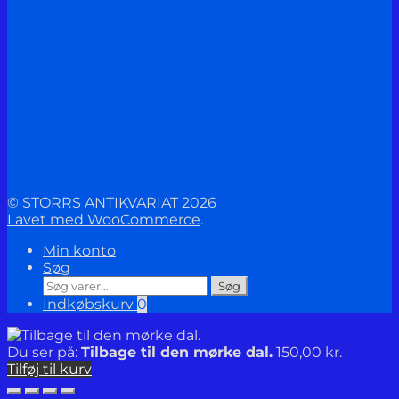
© STORRS ANTIKVARIAT 2026
Lavet med WooCommerce
.
Min konto
Søg
Søg
Søg
efter:
Indkøbskurv
0
Du ser på:
Tilbage til den mørke dal.
150,00
kr.
Tilføj til kurv