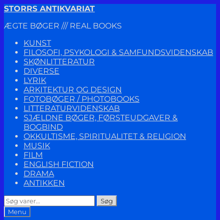
Spring
Spring
STORRS ANTIKVARIAT
til
til
ÆGTE BØGER /// REAL BOOKS
navigation
indhold
KUNST
FILOSOFI, PSYKOLOGI & SAMFUNDSVIDENSKAB
SKØNLITTERATUR
DIVERSE
LYRIK
ARKITEKTUR OG DESIGN
FOTOBØGER / PHOTOBOOKS
LITTERATURVIDENSKAB
SJÆLDNE BØGER, FØRSTEUDGAVER &
BOGBIND
OKKULTISME, SPIRITUALITET & RELIGION
MUSIK
FILM
ENGLISH FICTION
DRAMA
ANTIKKEN
Søg
Søg
efter:
Menu