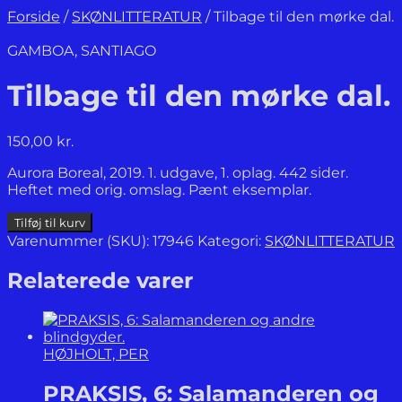
Forside
/
SKØNLITTERATUR
/
Tilbage til den mørke dal.
GAMBOA, SANTIAGO
Tilbage til den mørke dal.
150,00
kr.
Aurora Boreal, 2019. 1. udgave, 1. oplag. 442 sider.
Heftet med orig. omslag. Pænt eksemplar.
Tilbage
Tilføj til kurv
til
Varenummer (SKU):
17946
Kategori:
SKØNLITTERATUR
den
mørke
Relaterede varer
dal.
antal
HØJHOLT, PER
PRAKSIS, 6: Salamanderen og