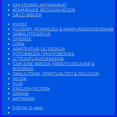
OM STORRS ANTIKVARIAT
KOMMENDE BEGIVENHEDER
SÆLG BØGER
KUNST
FILOSOFI, PSYKOLOGI & SAMFUNDSVIDENSKAB
SKØNLITTERATUR
DIVERSE
LYRIK
ARKITEKTUR OG DESIGN
FOTOBØGER / PHOTOBOOKS
LITTERATURVIDENSKAB
SJÆLDNE BØGER, FØRSTEUDGAVER &
BOGBIND
OKKULTISME, SPIRITUALITET & RELIGION
MUSIK
FILM
ENGLISH FICTION
DRAMA
ANTIKKEN
0,00
kr.
0 varer