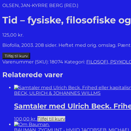
OLSEN, JAN-KYRRE BERG (RED.)
Tid – fysiske, filosofiske 
125,00
kr.
Biofolia, 2003. 208 sider. Heftet med orig. omslag. Pæn
Tid
Tilføj til kurv
-
Varenummer (SKU):
18074
Kategori:
FILOSOFI, PSYKO
fysiske,
filosofiske
Relaterede varer
og
videnskabsteoretiske
perspektiver.
BECK, ULRICH & JOHANNES WILLMS
antal
Samtaler med Ulrich Beck. Frihe
100,00
kr.
Tilføj til kurv
BAUMAN, ZYGMUNT - HVIID JACOBSEB, MICHAEL 