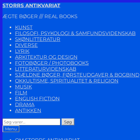
Spring
Spring
STORRS ANTIKVARIAT
til
til
ÆGTE BØGER /// REAL BOOKS
navigation
indhold
KUNST
FILOSOFI, PSYKOLOGI & SAMFUNDSVIDENSKAB
SKØNLITTERATUR
DIVERSE
LYRIK
ARKITEKTUR OG DESIGN
FOTOBØGER / PHOTOBOOKS
LITTERATURVIDENSKAB
SJÆLDNE BØGER, FØRSTEUDGAVER & BOGBIND
OKKULTISME, SPIRITUALITET & RELIGION
MUSIK
FILM
ENGLISH FICTION
DRAMA
ANTIKKEN
Søg
Søg
efter:
Menu