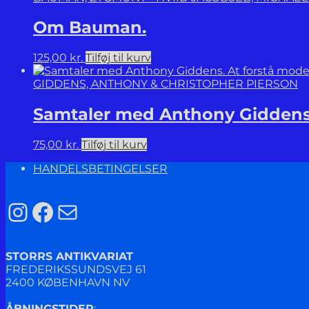
Om Bauman.
125,00
kr.
Tilføj til kurv
GIDDENS, ANTHONY & CHRISTOPHER PIERSON
Samtaler med Anthony Giddens.
75,00
kr.
Tilføj til kurv
HANDELSBETINGELSER
Instagram
Facebook
Mail
STORRS ANTIKVARIAT
FREDERIKSSUNDSVEJ 61
2400 KØBENHAVN NV
ÅBNINGSTIDER
: