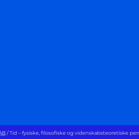
AB
/
Tid – fysiske, filosofiske og videnskabsteoretiske per