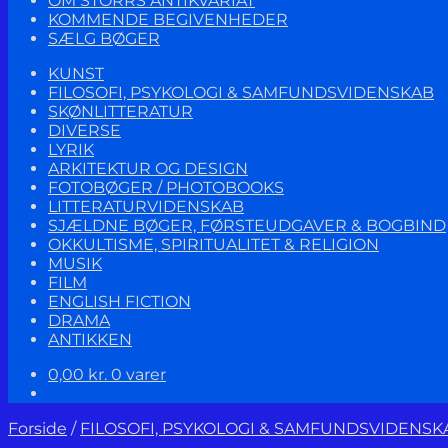
OM STORRS ANTIKVARIAT
KOMMENDE BEGIVENHEDER
SÆLG BØGER
KUNST
FILOSOFI, PSYKOLOGI & SAMFUNDSVIDENSKAB
SKØNLITTERATUR
DIVERSE
LYRIK
ARKITEKTUR OG DESIGN
FOTOBØGER / PHOTOBOOKS
LITTERATURVIDENSKAB
SJÆLDNE BØGER, FØRSTEUDGAVER & BOGBIND
OKKULTISME, SPIRITUALITET & RELIGION
MUSIK
FILM
ENGLISH FICTION
DRAMA
ANTIKKEN
0,00
kr.
0 varer
Forside
/
FILOSOFI, PSYKOLOGI & SAMFUNDSVIDENSK