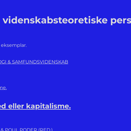
og videnskabsteoretiske per
t eksemplar.
LOGI & SAMFUNDSVIDENSKAB
d eller kapitalisme.
& POUL PODER (RED.)