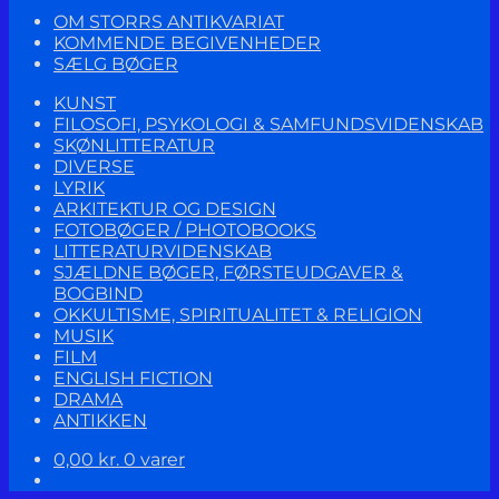
OM STORRS ANTIKVARIAT
KOMMENDE BEGIVENHEDER
SÆLG BØGER
KUNST
FILOSOFI, PSYKOLOGI & SAMFUNDSVIDENSKAB
SKØNLITTERATUR
DIVERSE
LYRIK
ARKITEKTUR OG DESIGN
FOTOBØGER / PHOTOBOOKS
LITTERATURVIDENSKAB
SJÆLDNE BØGER, FØRSTEUDGAVER &
BOGBIND
OKKULTISME, SPIRITUALITET & RELIGION
MUSIK
FILM
ENGLISH FICTION
DRAMA
ANTIKKEN
0,00
kr.
0 varer