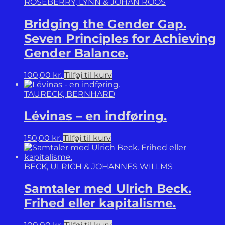
ROSEBERRY, LYNN & JOHAN ROOS
Bridging the Gender Gap.
Seven Principles for Achieving
Gender Balance.
100,00
kr.
Tilføj til kurv
TAURECK, BERNHARD
Lévinas – en indføring.
150,00
kr.
Tilføj til kurv
BECK, ULRICH & JOHANNES WILLMS
Samtaler med Ulrich Beck.
Frihed eller kapitalisme.