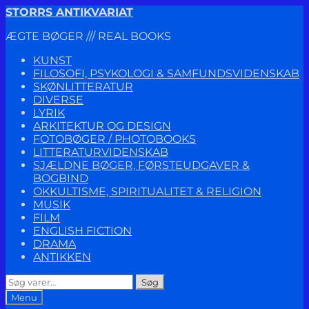
Spring
Spring
STORRS ANTIKVARIAT
til
til
ÆGTE BØGER /// REAL BOOKS
navigation
indhold
KUNST
FILOSOFI, PSYKOLOGI & SAMFUNDSVIDENSKAB
SKØNLITTERATUR
DIVERSE
LYRIK
ARKITEKTUR OG DESIGN
FOTOBØGER / PHOTOBOOKS
LITTERATURVIDENSKAB
SJÆLDNE BØGER, FØRSTEUDGAVER &
BOGBIND
OKKULTISME, SPIRITUALITET & RELIGION
MUSIK
FILM
ENGLISH FICTION
DRAMA
ANTIKKEN
Søg
Søg
efter:
Menu