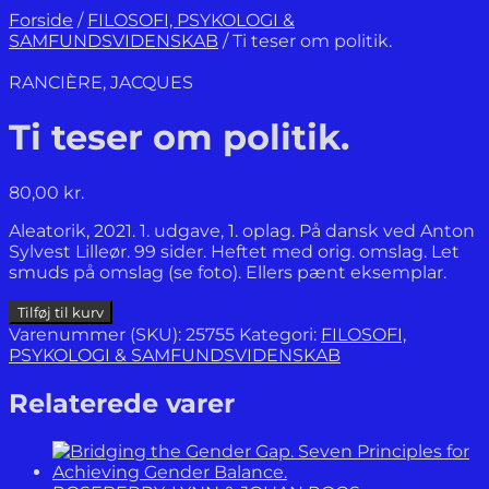
Forside
/
FILOSOFI, PSYKOLOGI &
SAMFUNDSVIDENSKAB
/
Ti teser om politik.
RANCIÈRE, JACQUES
Ti teser om politik.
80,00
kr.
Aleatorik, 2021. 1. udgave, 1. oplag. På dansk ved Anton
Sylvest Lilleør. 99 sider. Heftet med orig. omslag. Let
smuds på omslag (se foto). Ellers pænt eksemplar.
Ti
Tilføj til kurv
teser
Varenummer (SKU):
25755
Kategori:
FILOSOFI,
om
PSYKOLOGI & SAMFUNDSVIDENSKAB
politik.
antal
Relaterede varer