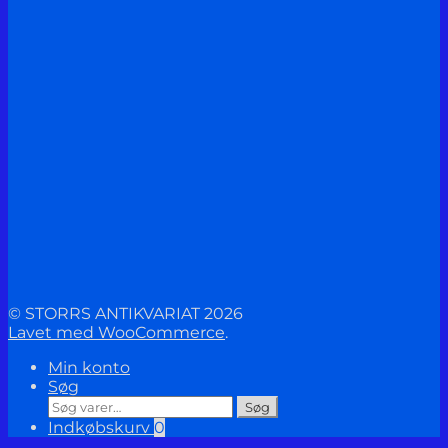
© STORRS ANTIKVARIAT 2026
Lavet med WooCommerce
.
Min konto
Søg
Søg
Søg
efter:
Indkøbskurv
0