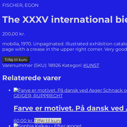
FISCHER, EGON
The XXXV international bi
200,00
kr.
mobilia, 1970. Unpaginated. Illustrated exhibition catal
page with a crease in the upper right corner. Very good
The
Tilføj til kurv
XXXV
Varenummer (SKU):
18926
Kategori:
KUNST
international
bienniale
Relaterede varer
of
art
Venice
GEIGER, RUPPRECHT
1970
Denmark.
Farve er motivet. På dansk ved
antal
60,00
kr.
Tilføj til kurv