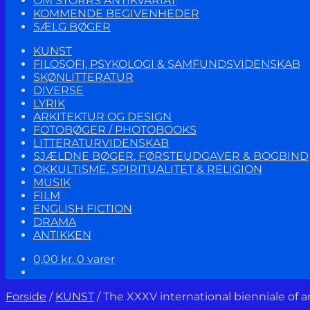
OM STORRS ANTIKVARIAT
KOMMENDE BEGIVENHEDER
SÆLG BØGER
KUNST
FILOSOFI, PSYKOLOGI & SAMFUNDSVIDENSKAB
SKØNLITTERATUR
DIVERSE
LYRIK
ARKITEKTUR OG DESIGN
FOTOBØGER / PHOTOBOOKS
LITTERATURVIDENSKAB
SJÆLDNE BØGER, FØRSTEUDGAVER & BOGBIND
OKKULTISME, SPIRITUALITET & RELIGION
MUSIK
FILM
ENGLISH FICTION
DRAMA
ANTIKKEN
0,00
kr.
0 varer
Forside
/
KUNST
/
The XXXV international bienniale of 