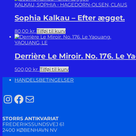
KALKAU, SOPHIA - HAGEDORN-OLSEN, CLAUS
Sophia Kalkau – Efter ægget.
80,00
kr.
Tilføj til kurv
YAOUANG, LE
Derrière Le Miroir. No. 176. Le 
500,00
kr.
Tilføj til kurv
HANDELSBETINGELSER
Instagram
Facebook
Mail
STORRS ANTIKVARIAT
FREDERIKSSUNDSVEJ 61
2400 KØBENHAVN NV