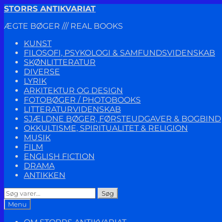
Spring
Spring
STORRS ANTIKVARIAT
til
til
ÆGTE BØGER /// REAL BOOKS
navigation
indhold
KUNST
FILOSOFI, PSYKOLOGI & SAMFUNDSVIDENSKAB
SKØNLITTERATUR
DIVERSE
LYRIK
ARKITEKTUR OG DESIGN
FOTOBØGER / PHOTOBOOKS
LITTERATURVIDENSKAB
SJÆLDNE BØGER, FØRSTEUDGAVER & BOGBIND
OKKULTISME, SPIRITUALITET & RELIGION
MUSIK
FILM
ENGLISH FICTION
DRAMA
ANTIKKEN
Søg
Søg
efter:
Menu