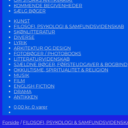
OM STORRS ANTIKVARIAT
KOMMENDE BEGIVENHEDER
SÆLG BØGER
KUNST
FILOSOFI, PSYKOLOGI & SAMFUNDSVIDENSKAB
SKØNLITTERATUR
DIVERSE
LYRIK
ARKITEKTUR OG DESIGN
FOTOBØGER / PHOTOBOOKS
LITTERATURVIDENSKAB
SJÆLDNE BØGER, FØRSTEUDGAVER & BOGBIND
OKKULTISME, SPIRITUALITET & RELIGION
MUSIK
FILM
ENGLISH FICTION
DRAMA
ANTIKKEN
0,00
kr.
0 varer
Forside
/
FILOSOFI, PSYKOLOGI & SAMFUNDSVIDENSK