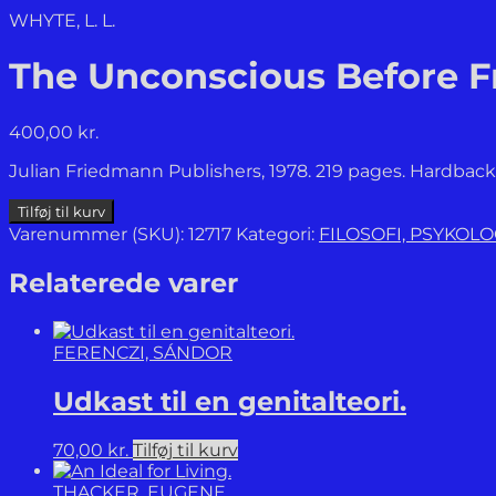
WHYTE, L. L.
The Unconscious Before F
400,00
kr.
Julian Friedmann Publishers, 1978. 219 pages. Hardback i
The
Tilføj til kurv
Unconscious
Varenummer (SKU):
12717
Kategori:
FILOSOFI, PSYKOL
Before
Freud.
Relaterede varer
antal
FERENCZI, SÁNDOR
Udkast til en genitalteori.
70,00
kr.
Tilføj til kurv
THACKER, EUGENE