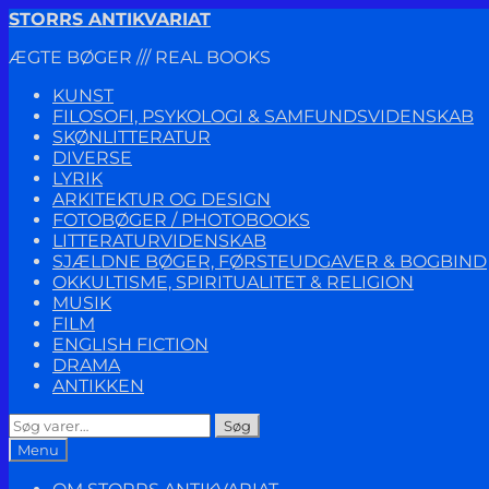
Spring
Spring
STORRS ANTIKVARIAT
til
til
ÆGTE BØGER /// REAL BOOKS
navigation
indhold
KUNST
FILOSOFI, PSYKOLOGI & SAMFUNDSVIDENSKAB
SKØNLITTERATUR
DIVERSE
LYRIK
ARKITEKTUR OG DESIGN
FOTOBØGER / PHOTOBOOKS
LITTERATURVIDENSKAB
SJÆLDNE BØGER, FØRSTEUDGAVER & BOGBIND
OKKULTISME, SPIRITUALITET & RELIGION
MUSIK
FILM
ENGLISH FICTION
DRAMA
ANTIKKEN
Søg
Søg
efter:
Menu