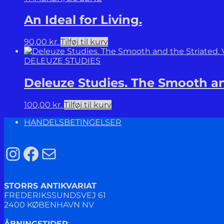
An Ideal for Living.
90,00
kr.
Tilføj til kurv
DELEUZE STUDIES
Deleuze Studies. The Smooth an
100,00
kr.
Tilføj til kurv
HANDELSBETINGELSER
Instagram
Facebook
Mail
STORRS ANTIKVARIAT
FREDERIKSSUNDSVEJ 61
2400 KØBENHAVN NV
ÅBNINGSTIDER
: