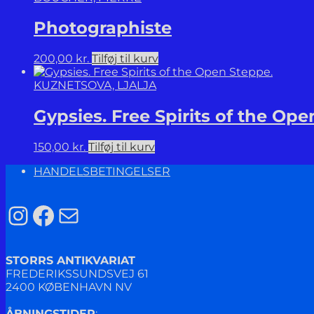
Photographiste
200,00
kr.
Tilføj til kurv
KUZNETSOVA, LJALJA
Gypsies. Free Spirits of the Ope
150,00
kr.
Tilføj til kurv
HANDELSBETINGELSER
Instagram
Facebook
Mail
STORRS ANTIKVARIAT
FREDERIKSSUNDSVEJ 61
2400 KØBENHAVN NV
ÅBNINGSTIDER
: