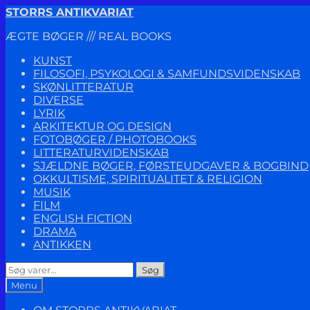
Spring
Spring
STORRS ANTIKVARIAT
til
til
ÆGTE BØGER /// REAL BOOKS
navigation
indhold
KUNST
FILOSOFI, PSYKOLOGI & SAMFUNDSVIDENSKAB
SKØNLITTERATUR
DIVERSE
LYRIK
ARKITEKTUR OG DESIGN
FOTOBØGER / PHOTOBOOKS
LITTERATURVIDENSKAB
SJÆLDNE BØGER, FØRSTEUDGAVER & BOGBIND
OKKULTISME, SPIRITUALITET & RELIGION
MUSIK
FILM
ENGLISH FICTION
DRAMA
ANTIKKEN
Søg
Søg
efter:
Menu