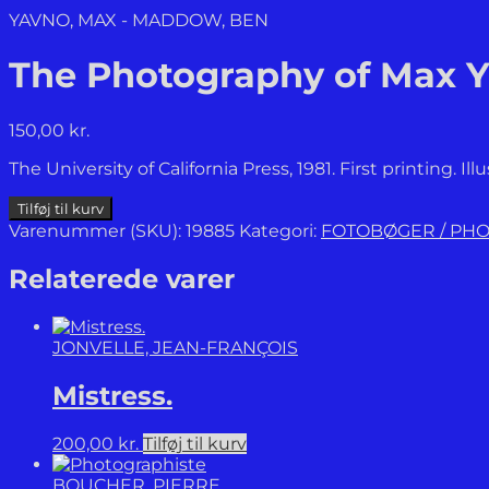
YAVNO, MAX - MADDOW, BEN
The Photography of Max Y
150,00
kr.
The University of California Press, 1981. First printing. I
The
Tilføj til kurv
Photography
Varenummer (SKU):
19885
Kategori:
FOTOBØGER / PH
of
Max
Relaterede varer
Yavno.
antal
JONVELLE, JEAN-FRANÇOIS
Mistress.
200,00
kr.
Tilføj til kurv
BOUCHER, PIERRE