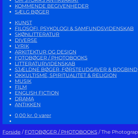
OM STORRS ANTIKVARIAT
KOMMENDE BEGIVENHEDER
SÆLG BØGER
KUNST
FILOSOFI, PSYKOLOGI & SAMFUNDSVIDENSKAB
SKØNLITTERATUR
DIVERSE
LYRIK
ARKITEKTUR OG DESIGN
FOTOBØGER / PHOTOBOOKS
LITTERATURVIDENSKAB
SJÆLDNE BØGER, FØRSTEUDGAVER & BOGBIND
OKKULTISME, SPIRITUALITET & RELIGION
MUSIK
FILM
ENGLISH FICTION
DRAMA
ANTIKKEN
0,00
kr.
0 varer
Forside
/
FOTOBØGER / PHOTOBOOKS
/
The Photograp