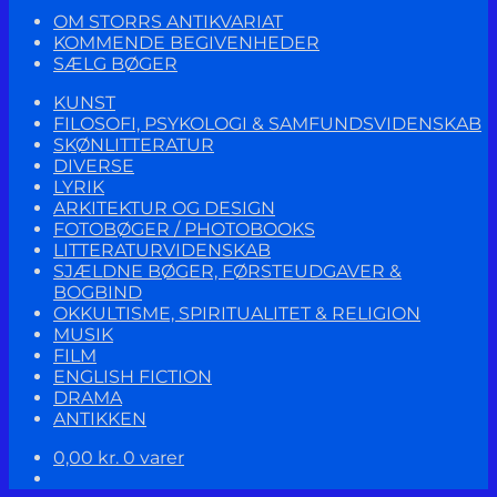
OM STORRS ANTIKVARIAT
KOMMENDE BEGIVENHEDER
SÆLG BØGER
KUNST
FILOSOFI, PSYKOLOGI & SAMFUNDSVIDENSKAB
SKØNLITTERATUR
DIVERSE
LYRIK
ARKITEKTUR OG DESIGN
FOTOBØGER / PHOTOBOOKS
LITTERATURVIDENSKAB
SJÆLDNE BØGER, FØRSTEUDGAVER &
BOGBIND
OKKULTISME, SPIRITUALITET & RELIGION
MUSIK
FILM
ENGLISH FICTION
DRAMA
ANTIKKEN
0,00
kr.
0 varer