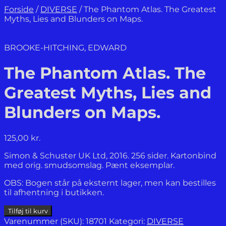
Forside
/
DIVERSE
/
The Phantom Atlas. The Greatest
Myths, Lies and Blunders on Maps.
BROOKE-HITCHING, EDWARD
The Phantom Atlas. The
Greatest Myths, Lies and
Blunders on Maps.
125,00
kr.
Simon & Schuster UK Ltd, 2016. 256 sider. Kartonbind
med orig. smudsomslag. Pænt eksemplar.
OBS: Bogen står på eksternt lager, men kan bestilles
til afhentning i butikken.
The
Tilføj til kurv
Phantom
Varenummer (SKU):
18701
Kategori:
DIVERSE