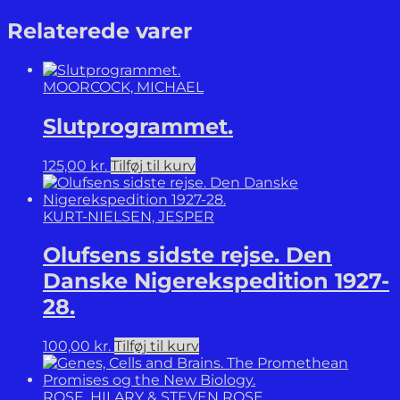
Atlas.
The
Relaterede varer
Greatest
Myths,
Lies
MOORCOCK, MICHAEL
and
Blunders
Slutprogrammet.
on
Maps.
antal
125,00
kr.
Tilføj til kurv
KURT-NIELSEN, JESPER
Olufsens sidste rejse. Den
Danske Nigerekspedition 1927-
28.
100,00
kr.
Tilføj til kurv
ROSE, HILARY & STEVEN ROSE