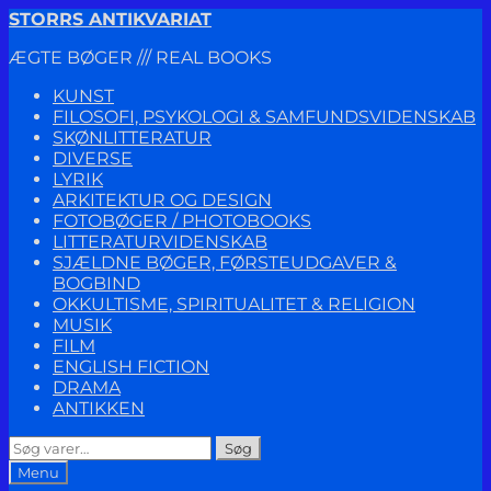
Spring
Spring
STORRS ANTIKVARIAT
til
til
ÆGTE BØGER /// REAL BOOKS
navigation
indhold
KUNST
FILOSOFI, PSYKOLOGI & SAMFUNDSVIDENSKAB
SKØNLITTERATUR
DIVERSE
LYRIK
ARKITEKTUR OG DESIGN
FOTOBØGER / PHOTOBOOKS
LITTERATURVIDENSKAB
SJÆLDNE BØGER, FØRSTEUDGAVER &
BOGBIND
OKKULTISME, SPIRITUALITET & RELIGION
MUSIK
FILM
ENGLISH FICTION
DRAMA
ANTIKKEN
Søg
Søg
efter:
Menu