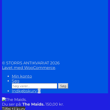
© STORRS ANTIKVARIAT 2026
Lavet med WooCommerce
.
Min konto
Søg
Søg
Søg
efter:
Indkøbskurv
0
Du ser på:
The Maids.
150,00
kr.
Tilføj til kurv