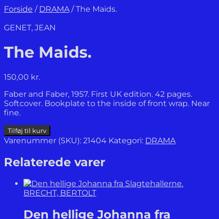
Forside
/
DRAMA
/
The Maids.
GENET, JEAN
The Maids.
150,00
kr.
Faber and Faber, 1957. First UK edition. 42 pages.
Softcover. Bookplate to the inside of front wrap. Near
fine.
The
Tilføj til kurv
Maids.
Varenummer (SKU):
21404
Kategori:
DRAMA
antal
Relaterede varer
BRECHT, BERTOLT
Den hellige Johanna fra