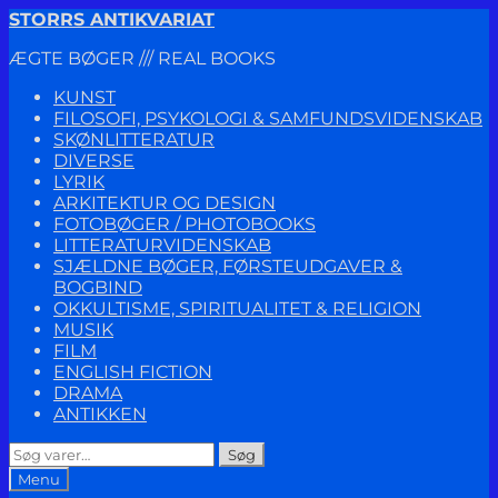
Spring
Spring
STORRS ANTIKVARIAT
til
til
ÆGTE BØGER /// REAL BOOKS
navigation
indhold
KUNST
FILOSOFI, PSYKOLOGI & SAMFUNDSVIDENSKAB
SKØNLITTERATUR
DIVERSE
LYRIK
ARKITEKTUR OG DESIGN
FOTOBØGER / PHOTOBOOKS
LITTERATURVIDENSKAB
SJÆLDNE BØGER, FØRSTEUDGAVER &
BOGBIND
OKKULTISME, SPIRITUALITET & RELIGION
MUSIK
FILM
ENGLISH FICTION
DRAMA
ANTIKKEN
Søg
Søg
efter:
Menu