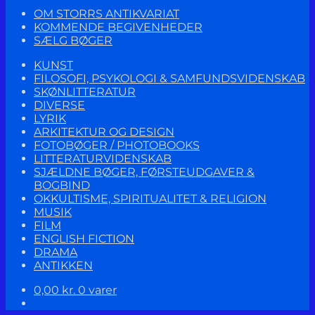
OM STORRS ANTIKVARIAT
KOMMENDE BEGIVENHEDER
SÆLG BØGER
KUNST
FILOSOFI, PSYKOLOGI & SAMFUNDSVIDENSKAB
SKØNLITTERATUR
DIVERSE
LYRIK
ARKITEKTUR OG DESIGN
FOTOBØGER / PHOTOBOOKS
LITTERATURVIDENSKAB
SJÆLDNE BØGER, FØRSTEUDGAVER &
BOGBIND
OKKULTISME, SPIRITUALITET & RELIGION
MUSIK
FILM
ENGLISH FICTION
DRAMA
ANTIKKEN
0,00
kr.
0 varer