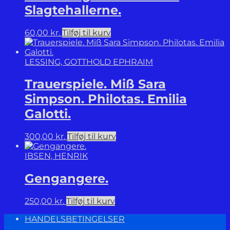
Slagtehallerne.
60,00
kr.
Tilføj til kurv
LESSING, GOTTHOLD EPHRAIM
Trauerspiele. Miß Sara
Simpson. Philotas. Emilia
Galotti.
300,00
kr.
Tilføj til kurv
IBSEN, HENRIK
Gengangere.
250,00
kr.
Tilføj til kurv
HANDELSBETINGELSER