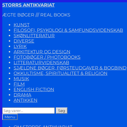
Spring
Spring
STORRS ANTIKVARIAT
til
til
ÆGTE BØGER /// REAL BOOKS
navigation
indhold
KUNST
FILOSOFI, PSYKOLOGI & SAMFUNDSVIDENSKAB
SKØNLITTERATUR
DIVERSE
LYRIK
ARKITEKTUR OG DESIGN
FOTOBØGER / PHOTOBOOKS
LITTERATURVIDENSKAB
SJÆLDNE BØGER, FØRSTEUDGAVER & BOGBIND
OKKULTISME, SPIRITUALITET & RELIGION
MUSIK
FILM
ENGLISH FICTION
DRAMA
ANTIKKEN
Søg
Søg
efter:
Menu