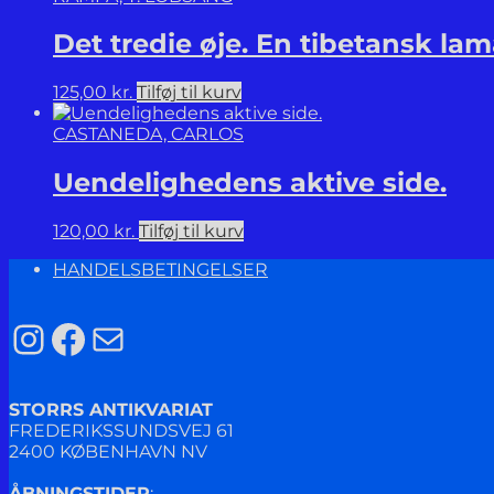
Det tredie øje. En tibetansk lam
125,00
kr.
Tilføj til kurv
CASTANEDA, CARLOS
Uendelighedens aktive side.
120,00
kr.
Tilføj til kurv
HANDELSBETINGELSER
Instagram
Facebook
Mail
STORRS ANTIKVARIAT
FREDERIKSSUNDSVEJ 61
2400 KØBENHAVN NV
ÅBNINGSTIDER
: