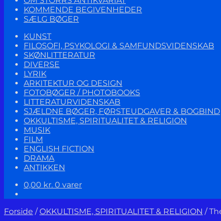
OM STORRS ANTIKVARIAT
KOMMENDE BEGIVENHEDER
SÆLG BØGER
KUNST
FILOSOFI, PSYKOLOGI & SAMFUNDSVIDENSKAB
SKØNLITTERATUR
DIVERSE
LYRIK
ARKITEKTUR OG DESIGN
FOTOBØGER / PHOTOBOOKS
LITTERATURVIDENSKAB
SJÆLDNE BØGER, FØRSTEUDGAVER & BOGBIND
OKKULTISME, SPIRITUALITET & RELIGION
MUSIK
FILM
ENGLISH FICTION
DRAMA
ANTIKKEN
0,00
kr.
0 varer
Forside
/
OKKULTISME, SPIRITUALITET & RELIGION
/
Th