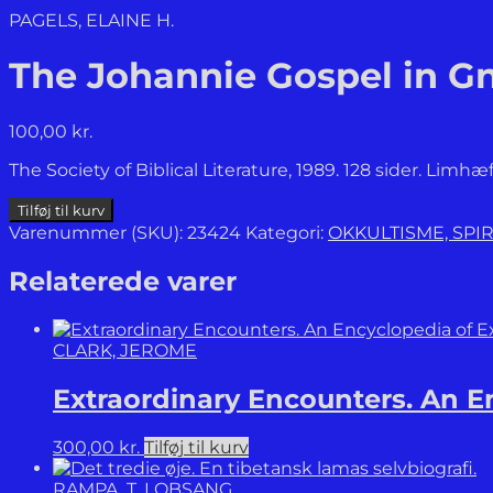
PAGELS, ELAINE H.
The Johannie Gospel in Gn
100,00
kr.
The Society of Biblical Literature, 1989. 128 sider. Lim
The
Tilføj til kurv
Johannie
Varenummer (SKU):
23424
Kategori:
OKKULTISME, SPIR
Gospel
in
Relaterede varer
Gnostic
Exegesis.
antal
CLARK, JEROME
Extraordinary Encounters. An En
300,00
kr.
Tilføj til kurv
RAMPA, T. LOBSANG