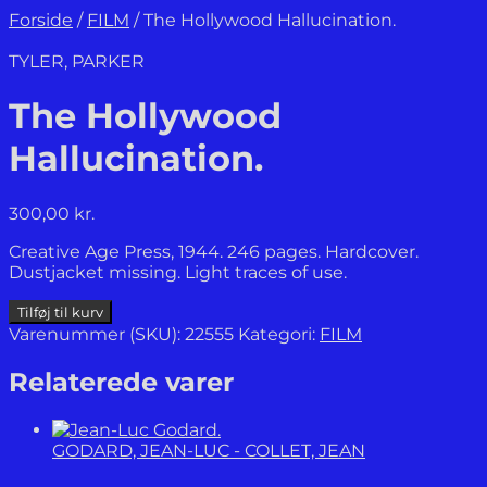
Forside
/
FILM
/
The Hollywood Hallucination.
TYLER, PARKER
The Hollywood
Hallucination.
300,00
kr.
Creative Age Press, 1944. 246 pages. Hardcover.
Dustjacket missing. Light traces of use.
The
Tilføj til kurv
Hollywood
Varenummer (SKU):
22555
Kategori:
FILM
Hallucination.
antal
Relaterede varer
GODARD, JEAN-LUC - COLLET, JEAN