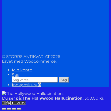
© STORRS ANTIKVARIAT 2026
Lavet med WooCommerce
.
Min konto
Søg
Søg
Søg
efter:
Indkøbskurv
0
Du ser på:
The Hollywood Hallucination.
300,00
kr.
Tilføj til kurv