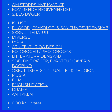
OM STORRS ANTIKVARIAT
KOMMENDE BEGIVENHEDER
SÆLG BØGER
KUNST
FILOSOFI, PSYKOLOGI & SAMFUNDSVIDENSKAB
SKØNLITTERATUR
DIVERSE
LYRIK
ARKITEKTUR OG DESIGN
FOTOBØGER / PHOTOBOOKS
LITTERATURVIDENSKAB
SJÆLDNE BØGER, FØRSTEUDGAVER &
BOGBIND
OKKULTISME, SPIRITUALITET & RELIGION
MUSIK
FILM
ENGLISH FICTION
DRAMA
ANTIKKEN
0,00
kr.
0 varer