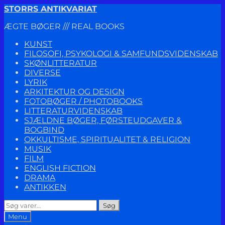
Spring
Spring
STORRS ANTIKVARIAT
til
til
ÆGTE BØGER /// REAL BOOKS
navigation
indhold
KUNST
FILOSOFI, PSYKOLOGI & SAMFUNDSVIDENSKAB
SKØNLITTERATUR
DIVERSE
LYRIK
ARKITEKTUR OG DESIGN
FOTOBØGER / PHOTOBOOKS
LITTERATURVIDENSKAB
SJÆLDNE BØGER, FØRSTEUDGAVER &
BOGBIND
OKKULTISME, SPIRITUALITET & RELIGION
MUSIK
FILM
ENGLISH FICTION
DRAMA
ANTIKKEN
Søg
Søg
efter:
Menu