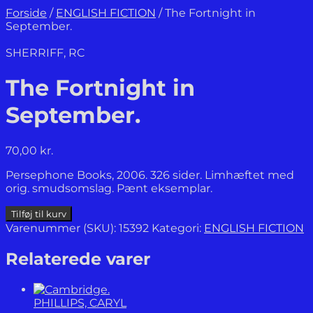
Forside
/
ENGLISH FICTION
/
The Fortnight in
September.
SHERRIFF, RC
The Fortnight in
September.
70,00
kr.
Persephone Books, 2006. 326 sider. Limhæftet med
orig. smudsomslag. Pænt eksemplar.
The
Tilføj til kurv
Fortnight
Varenummer (SKU):
15392
Kategori:
ENGLISH FICTION
in
September.
Relaterede varer
antal
PHILLIPS, CARYL