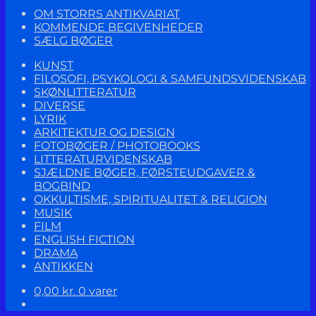
OM STORRS ANTIKVARIAT
KOMMENDE BEGIVENHEDER
SÆLG BØGER
KUNST
FILOSOFI, PSYKOLOGI & SAMFUNDSVIDENSKAB
SKØNLITTERATUR
DIVERSE
LYRIK
ARKITEKTUR OG DESIGN
FOTOBØGER / PHOTOBOOKS
LITTERATURVIDENSKAB
SJÆLDNE BØGER, FØRSTEUDGAVER &
BOGBIND
OKKULTISME, SPIRITUALITET & RELIGION
MUSIK
FILM
ENGLISH FICTION
DRAMA
ANTIKKEN
0,00
kr.
0 varer