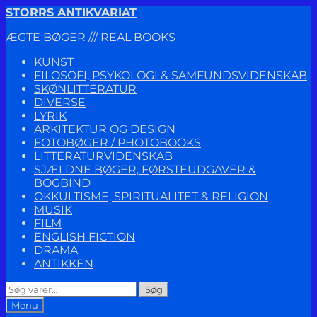
Spring
Spring
STORRS ANTIKVARIAT
til
til
ÆGTE BØGER /// REAL BOOKS
navigation
indhold
KUNST
FILOSOFI, PSYKOLOGI & SAMFUNDSVIDENSKAB
SKØNLITTERATUR
DIVERSE
LYRIK
ARKITEKTUR OG DESIGN
FOTOBØGER / PHOTOBOOKS
LITTERATURVIDENSKAB
SJÆLDNE BØGER, FØRSTEUDGAVER &
BOGBIND
OKKULTISME, SPIRITUALITET & RELIGION
MUSIK
FILM
ENGLISH FICTION
DRAMA
ANTIKKEN
Søg
Søg
efter:
Menu