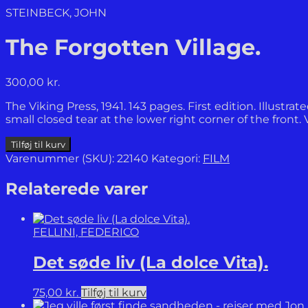
STEINBECK, JOHN
The Forgotten Village.
300,00
kr.
The Viking Press, 1941. 143 pages. First edition. Illustra
small closed tear at the lower right corner of the front.
The
Tilføj til kurv
Forgotten
Varenummer (SKU):
22140
Kategori:
FILM
Village.
antal
Relaterede varer
FELLINI, FEDERICO
Det søde liv (La dolce Vita).
75,00
kr.
Tilføj til kurv