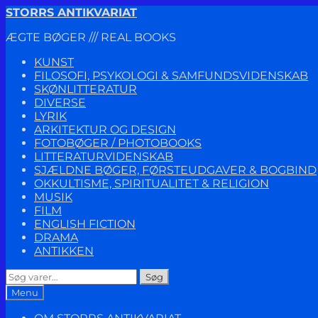
Spring
Spring
STORRS ANTIKVARIAT
til
til
ÆGTE BØGER /// REAL BOOKS
navigation
indhold
KUNST
FILOSOFI, PSYKOLOGI & SAMFUNDSVIDENSKAB
SKØNLITTERATUR
DIVERSE
LYRIK
ARKITEKTUR OG DESIGN
FOTOBØGER / PHOTOBOOKS
LITTERATURVIDENSKAB
SJÆLDNE BØGER, FØRSTEUDGAVER & BOGBIND
OKKULTISME, SPIRITUALITET & RELIGION
MUSIK
FILM
ENGLISH FICTION
DRAMA
ANTIKKEN
Søg
Søg
efter:
Menu