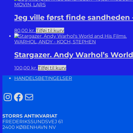
MOVIN, LARS
Jeg ville først finde sandheden
80,00
kr.
Tilføj til kurv
WARHOL, ANDY - KOCH, STEPHEN
Stargazer. Andy Warhol’s World
100,00
kr.
Tilføj til kurv
HANDELSBETINGELSER
Instagram
Facebook
Mail
STORRS ANTIKVARIAT
FREDERIKSSUNDSVEJ 61
2400 KØBENHAVN NV