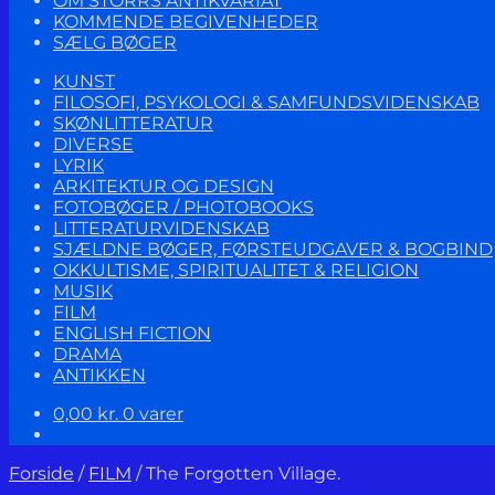
OM STORRS ANTIKVARIAT
KOMMENDE BEGIVENHEDER
SÆLG BØGER
KUNST
FILOSOFI, PSYKOLOGI & SAMFUNDSVIDENSKAB
SKØNLITTERATUR
DIVERSE
LYRIK
ARKITEKTUR OG DESIGN
FOTOBØGER / PHOTOBOOKS
LITTERATURVIDENSKAB
SJÆLDNE BØGER, FØRSTEUDGAVER & BOGBIND
OKKULTISME, SPIRITUALITET & RELIGION
MUSIK
FILM
ENGLISH FICTION
DRAMA
ANTIKKEN
0,00
kr.
0 varer
Forside
/
FILM
/
The Forgotten Village.