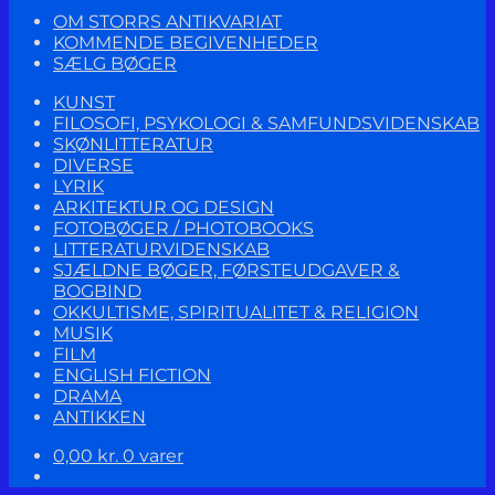
OM STORRS ANTIKVARIAT
KOMMENDE BEGIVENHEDER
SÆLG BØGER
KUNST
FILOSOFI, PSYKOLOGI & SAMFUNDSVIDENSKAB
SKØNLITTERATUR
DIVERSE
LYRIK
ARKITEKTUR OG DESIGN
FOTOBØGER / PHOTOBOOKS
LITTERATURVIDENSKAB
SJÆLDNE BØGER, FØRSTEUDGAVER &
BOGBIND
OKKULTISME, SPIRITUALITET & RELIGION
MUSIK
FILM
ENGLISH FICTION
DRAMA
ANTIKKEN
0,00
kr.
0 varer