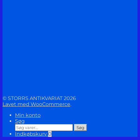
© STORRS ANTIKVARIAT 2026
Lavet med WooCommerce
.
Min konto
Søg
Søg
Søg
efter:
Indkøbskurv
0