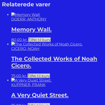
Volume
Relaterede varer
3:
1919
to
DOERR, ANTHONY
1924.
antal
Memory Wall.
80,00
kr.
Tilføj til kurv
CICERO, NOAH
The Collected Works of Noah
Cicero.
75,00
kr.
Tilføj til kurv
KUPPNER, FRANK
A Very Quiet Street.