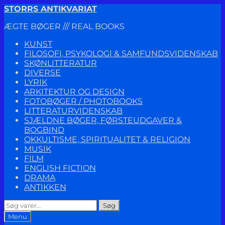
Spring
Spring
STORRS ANTIKVARIAT
til
til
ÆGTE BØGER /// REAL BOOKS
navigation
indhold
KUNST
FILOSOFI, PSYKOLOGI & SAMFUNDSVIDENSKAB
SKØNLITTERATUR
DIVERSE
LYRIK
ARKITEKTUR OG DESIGN
FOTOBØGER / PHOTOBOOKS
LITTERATURVIDENSKAB
SJÆLDNE BØGER, FØRSTEUDGAVER &
BOGBIND
OKKULTISME, SPIRITUALITET & RELIGION
MUSIK
FILM
ENGLISH FICTION
DRAMA
ANTIKKEN
Søg
Søg
efter:
Menu