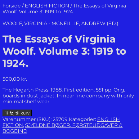
Forside
/
ENGLISH FICTION
/
The Essays of Virginia
Woolf. Volume 3: 1919 to 1924.
WOOLF, VIRGINIA - MCNEILLIE, ANDREW (ED.)
The Essays of Virginia
Woolf. Volume 3: 1919 to
1924.
500,00
kr.
The Hogarth Press, 1988. First edition. 551 pp. Orig.
boards in dust jacket. In near fine company with only
minimal shelf wear.
The
Tilføj til kurv
Essays
Varenummer (SKU):
25709
Kategorier:
ENGLISH
of
FICTION
,
SJÆLDNE BØGER, FØRSTEUDGAVER &
Virginia
BOGBIND
Woolf.