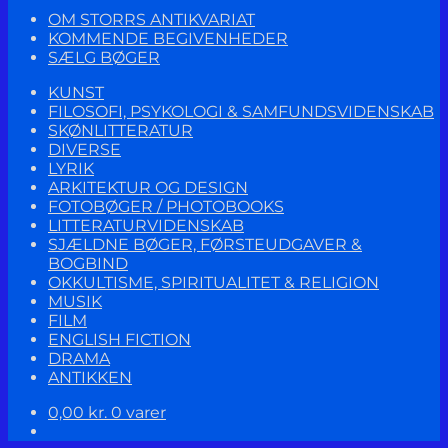
OM STORRS ANTIKVARIAT
KOMMENDE BEGIVENHEDER
SÆLG BØGER
KUNST
FILOSOFI, PSYKOLOGI & SAMFUNDSVIDENSKAB
SKØNLITTERATUR
DIVERSE
LYRIK
ARKITEKTUR OG DESIGN
FOTOBØGER / PHOTOBOOKS
LITTERATURVIDENSKAB
SJÆLDNE BØGER, FØRSTEUDGAVER &
BOGBIND
OKKULTISME, SPIRITUALITET & RELIGION
MUSIK
FILM
ENGLISH FICTION
DRAMA
ANTIKKEN
0,00
kr.
0 varer