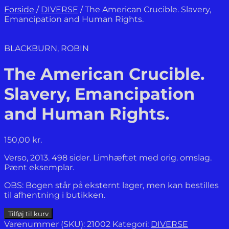
Forside
/
DIVERSE
/
The American Crucible. Slavery,
Emancipation and Human Rights.
BLACKBURN, ROBIN
The American Crucible.
Slavery, Emancipation
and Human Rights.
150,00
kr.
Verso, 2013. 498 sider. Limhæftet med orig. omslag.
Pænt eksemplar.
OBS: Bogen står på eksternt lager, men kan bestilles
til afhentning i butikken.
The
Tilføj til kurv
American
Varenummer (SKU):
21002
Kategori:
DIVERSE