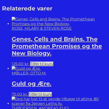
Crucible.
Slavery,
Relaterede varer
Emancipation
and
Human
Rights.
ROSE, HILARY & STEVEN ROSE
antal
Genes, Cells and Brains. The
Promethean Promises og the
New Biology.
125,00
kr.
Tilføj til kurv
MØLLER, OTTO M.
Guld og Ære.
75,00
kr.
Tilføj til kurv
THØGERSEN, ANDREAS FUGL