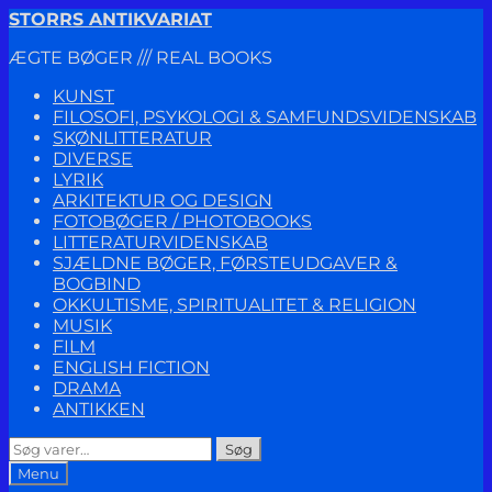
Spring
Spring
STORRS ANTIKVARIAT
til
til
ÆGTE BØGER /// REAL BOOKS
navigation
indhold
KUNST
FILOSOFI, PSYKOLOGI & SAMFUNDSVIDENSKAB
SKØNLITTERATUR
DIVERSE
LYRIK
ARKITEKTUR OG DESIGN
FOTOBØGER / PHOTOBOOKS
LITTERATURVIDENSKAB
SJÆLDNE BØGER, FØRSTEUDGAVER &
BOGBIND
OKKULTISME, SPIRITUALITET & RELIGION
MUSIK
FILM
ENGLISH FICTION
DRAMA
ANTIKKEN
Søg
Søg
efter:
Menu