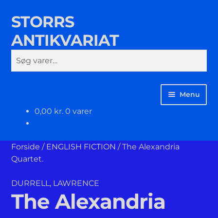
STORRS
Spring
Spring
Søg
til
til
ANTIKVARIAT
navigation
indhold
Søg
efter:
Menu
0,00
kr.
0 varer
KUNST
FILOSOFI, PSYKOLOGI & SAMFUNDSVIDENSKAB
Forside
/
ENGLISH FICTION
/
The Alexandria
Quartet.
SKØNLITTERATUR
DURRELL, LAWRENCE
The Alexandria
DIVERSE