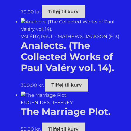
DRAMA
70,00
kr.
Tilføj til kurv
ANTIKKEN
VALÉRY, PAUL - MATHEWS, JACKSON (ED.)
Analects. (The
Collected Works of
Paul Valéry vol. 14).
300,00
kr.
Tilføj til kurv
EUGENIDES, JEFFREY
The Marriage Plot.
50,00
kr.
Tilføj til kurv