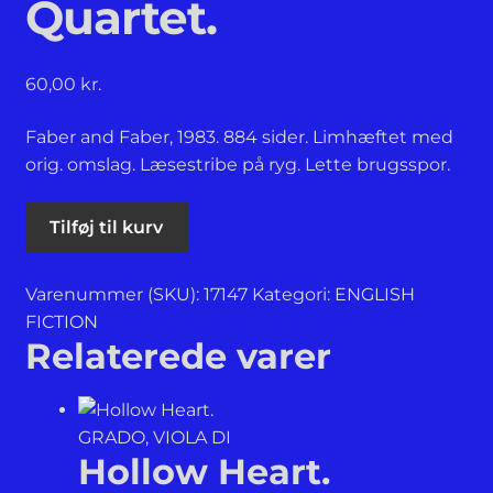
Quartet.
LYRIK
ARKITEKTUR OG DESIGN
60,00
kr.
FOTOBØGER / PHOTOBOOKS
Faber and Faber, 1983. 884 sider. Limhæftet med
orig. omslag. Læsestribe på ryg. Lette brugsspor.
LITTERATURVIDENSKAB
The
Tilføj til kurv
SJÆLDNE BØGER, FØRSTEUDGAVER & BOGBIND
Alexandria
Quartet.
Varenummer (SKU):
17147
Kategori:
ENGLISH
antal
OKKULTISME, SPIRITUALITET & RELIGION
FICTION
Relaterede varer
MUSIK
FILM
GRADO, VIOLA DI
Hollow Heart.
ENGLISH FICTION