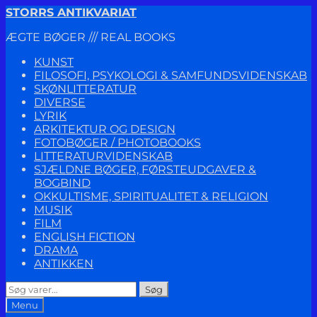
Spring
Spring
STORRS ANTIKVARIAT
til
til
ÆGTE BØGER /// REAL BOOKS
navigation
indhold
KUNST
FILOSOFI, PSYKOLOGI & SAMFUNDSVIDENSKAB
SKØNLITTERATUR
DIVERSE
LYRIK
ARKITEKTUR OG DESIGN
FOTOBØGER / PHOTOBOOKS
LITTERATURVIDENSKAB
SJÆLDNE BØGER, FØRSTEUDGAVER &
BOGBIND
OKKULTISME, SPIRITUALITET & RELIGION
MUSIK
FILM
ENGLISH FICTION
DRAMA
ANTIKKEN
Søg
Søg
efter:
Menu