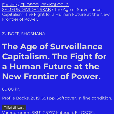
Forside
/
FILOSOFI, PSYKOLOGI &
SAMFUNDSVIDENSKAB
/
The Age of Surveillance
Capitalism. The Fight for a Human Future at the New
Frontier of Power.
ZUBOFF, SHOSHANA
The Age of Surveillance
Capitalism. The Fight for
a Human Future at the
New Frontier of Power.
80,00
kr.
Profile Books, 2019. 691 pp. Softcover. In fine condition.
The
Tilføj til kurv
Age
Varenummer (SKU):
25777
Kategori:
FILOSOFI,