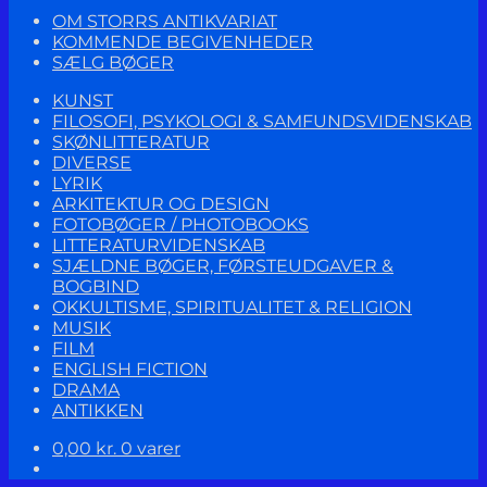
OM STORRS ANTIKVARIAT
KOMMENDE BEGIVENHEDER
SÆLG BØGER
KUNST
FILOSOFI, PSYKOLOGI & SAMFUNDSVIDENSKAB
SKØNLITTERATUR
DIVERSE
LYRIK
ARKITEKTUR OG DESIGN
FOTOBØGER / PHOTOBOOKS
LITTERATURVIDENSKAB
SJÆLDNE BØGER, FØRSTEUDGAVER &
BOGBIND
OKKULTISME, SPIRITUALITET & RELIGION
MUSIK
FILM
ENGLISH FICTION
DRAMA
ANTIKKEN
0,00
kr.
0 varer