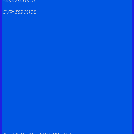
+4542340520
CVR: 35901108