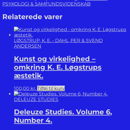
of
PSYKOLOGI & SAMFUNDSVIDENSKAB
Surveillance
Capitalism.
Relaterede varer
The
Fight
for
a
LØGSTRUP, K. E. - DAHL, PER & SVEND
Human
ANDERSEN
Future
at
Kunst og virkelighed –
the
New
omkring K. E. Løgstrups
Frontier
æstetik.
of
Power.
antal
100,00
kr.
Tilføj til kurv
DELEUZE STUDIES
Deleuze Studies. Volume 6,
Number 4.