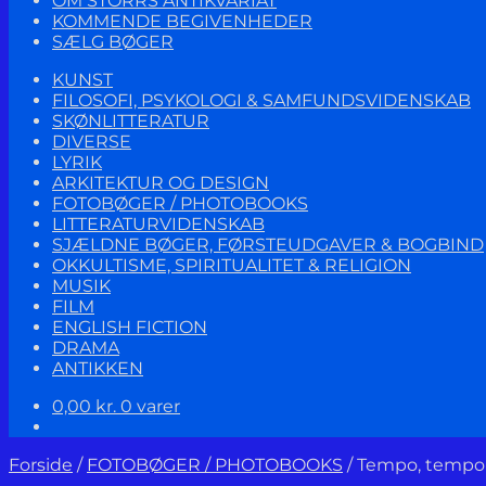
OM STORRS ANTIKVARIAT
KOMMENDE BEGIVENHEDER
SÆLG BØGER
KUNST
FILOSOFI, PSYKOLOGI & SAMFUNDSVIDENSKAB
SKØNLITTERATUR
DIVERSE
LYRIK
ARKITEKTUR OG DESIGN
FOTOBØGER / PHOTOBOOKS
LITTERATURVIDENSKAB
SJÆLDNE BØGER, FØRSTEUDGAVER & BOGBIND
OKKULTISME, SPIRITUALITET & RELIGION
MUSIK
FILM
ENGLISH FICTION
DRAMA
ANTIKKEN
0,00
kr.
0 varer
Forside
/
FOTOBØGER / PHOTOBOOKS
/
Tempo, tempo!