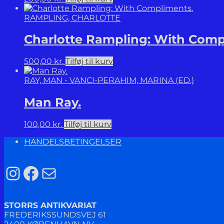
antal
RAMPLING, CHARLOTTE
Charlotte Rampling: With Comp
500,00
kr.
Tilføj til kurv
RAY, MAN - VANCI-PERAHIM, MARINA (ED.)
Man Ray.
100,00
kr.
Tilføj til kurv
HANDELSBETINGELSER
Instagram
Facebook
Mail
STORRS ANTIKVARIAT
FREDERIKSSUNDSVEJ 61