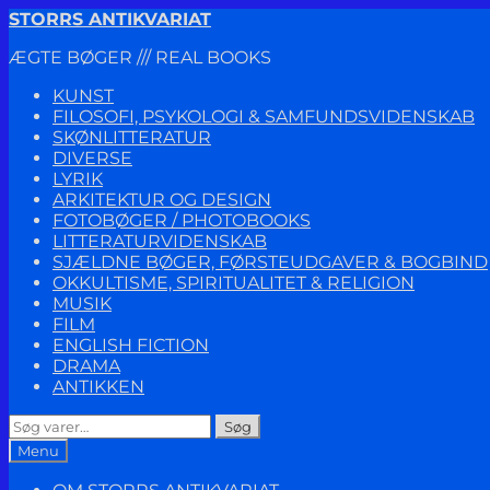
Spring
Spring
STORRS ANTIKVARIAT
til
til
ÆGTE BØGER /// REAL BOOKS
navigation
indhold
KUNST
FILOSOFI, PSYKOLOGI & SAMFUNDSVIDENSKAB
SKØNLITTERATUR
DIVERSE
LYRIK
ARKITEKTUR OG DESIGN
FOTOBØGER / PHOTOBOOKS
LITTERATURVIDENSKAB
SJÆLDNE BØGER, FØRSTEUDGAVER & BOGBIND
OKKULTISME, SPIRITUALITET & RELIGION
MUSIK
FILM
ENGLISH FICTION
DRAMA
ANTIKKEN
Søg
Søg
efter:
Menu