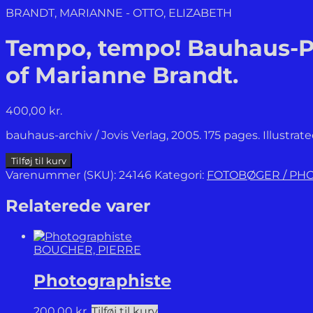
BRANDT, MARIANNE - OTTO, ELIZABETH
Tempo, tempo! Bauhaus-
of Marianne Brandt.
400,00
kr.
bauhaus-archiv / Jovis Verlag, 2005. 175 pages. Illustrat
Tempo,
Tilføj til kurv
tempo!
Varenummer (SKU):
24146
Kategori:
FOTOBØGER / PH
Bauhaus-
Photomontagen
Relaterede varer
von
/
The
BOUCHER, PIERRE
Bauhaus
Photomontages
Photographiste
of
Marianne
Brandt.
200,00
kr.
Tilføj til kurv