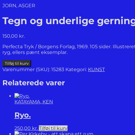
JORN, ASGER
Tegn og underlige gerning
150,00
kr.
Perfecta Tryk / Borgens Forlag, 1969. 105 sider. Illust
ryg, ellers pænt eksemplar.
Tegn
Tilføj til kurv
og
Varenummer (SKU):
15283
Kategori:
KUNST
underlige
gerninger.
Relaterede varer
antal
KATAYAMA, KEN
Ryo.
250,00
kr.
Tilføj til kurv