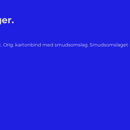
er.
reret. Orig. kartonbind med smudsomslag. Smudsomslaget m