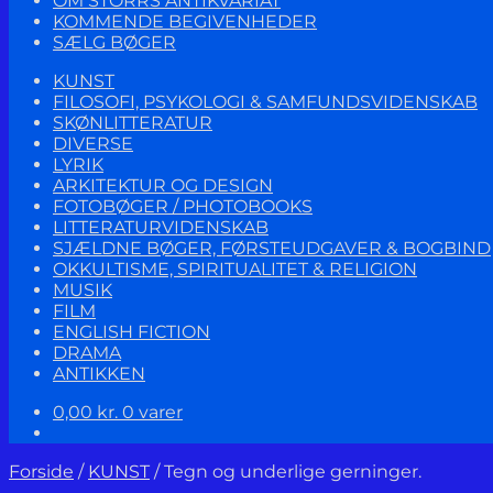
OM STORRS ANTIKVARIAT
KOMMENDE BEGIVENHEDER
SÆLG BØGER
KUNST
FILOSOFI, PSYKOLOGI & SAMFUNDSVIDENSKAB
SKØNLITTERATUR
DIVERSE
LYRIK
ARKITEKTUR OG DESIGN
FOTOBØGER / PHOTOBOOKS
LITTERATURVIDENSKAB
SJÆLDNE BØGER, FØRSTEUDGAVER & BOGBIND
OKKULTISME, SPIRITUALITET & RELIGION
MUSIK
FILM
ENGLISH FICTION
DRAMA
ANTIKKEN
0,00
kr.
0 varer
Forside
/
KUNST
/
Tegn og underlige gerninger.