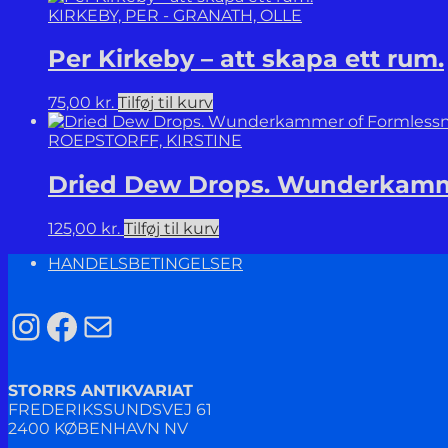
KIRKEBY, PER - GRANATH, OLLE
Per Kirkeby – att skapa ett rum.
75,00
kr.
Tilføj til kurv
ROEPSTORFF, KIRSTINE
Dried Dew Drops. Wunderkamme
125,00
kr.
Tilføj til kurv
HANDELSBETINGELSER
Instagram
Facebook
Mail
STORRS ANTIKVARIAT
FREDERIKSSUNDSVEJ 61
2400 KØBENHAVN NV