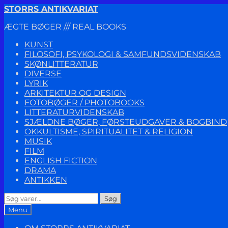
Spring
Spring
STORRS ANTIKVARIAT
til
til
ÆGTE BØGER /// REAL BOOKS
navigation
indhold
KUNST
FILOSOFI, PSYKOLOGI & SAMFUNDSVIDENSKAB
SKØNLITTERATUR
DIVERSE
LYRIK
ARKITEKTUR OG DESIGN
FOTOBØGER / PHOTOBOOKS
LITTERATURVIDENSKAB
SJÆLDNE BØGER, FØRSTEUDGAVER & BOGBIND
OKKULTISME, SPIRITUALITET & RELIGION
MUSIK
FILM
ENGLISH FICTION
DRAMA
ANTIKKEN
Søg
Søg
efter:
Menu