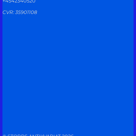
+4542340520
CVR: 35901108