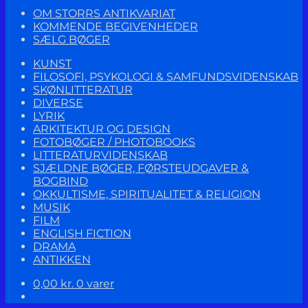
OM STORRS ANTIKVARIAT
KOMMENDE BEGIVENHEDER
SÆLG BØGER
KUNST
FILOSOFI, PSYKOLOGI & SAMFUNDSVIDENSKAB
SKØNLITTERATUR
DIVERSE
LYRIK
ARKITEKTUR OG DESIGN
FOTOBØGER / PHOTOBOOKS
LITTERATURVIDENSKAB
SJÆLDNE BØGER, FØRSTEUDGAVER &
BOGBIND
OKKULTISME, SPIRITUALITET & RELIGION
MUSIK
FILM
ENGLISH FICTION
DRAMA
ANTIKKEN
0,00
kr.
0 varer