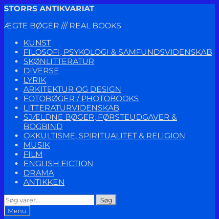
Spring
Spring
STORRS ANTIKVARIAT
til
til
ÆGTE BØGER /// REAL BOOKS
navigation
indhold
KUNST
FILOSOFI, PSYKOLOGI & SAMFUNDSVIDENSKAB
SKØNLITTERATUR
DIVERSE
LYRIK
ARKITEKTUR OG DESIGN
FOTOBØGER / PHOTOBOOKS
LITTERATURVIDENSKAB
SJÆLDNE BØGER, FØRSTEUDGAVER &
BOGBIND
OKKULTISME, SPIRITUALITET & RELIGION
MUSIK
FILM
ENGLISH FICTION
DRAMA
ANTIKKEN
Søg
Søg
efter:
Menu