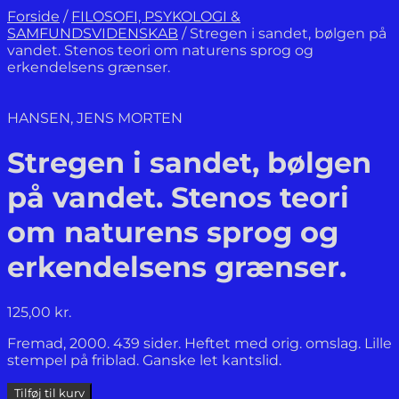
Forside
/
FILOSOFI, PSYKOLOGI &
SAMFUNDSVIDENSKAB
/
Stregen i sandet, bølgen på
vandet. Stenos teori om naturens sprog og
erkendelsens grænser.
HANSEN, JENS MORTEN
Stregen i sandet, bølgen
på vandet. Stenos teori
om naturens sprog og
erkendelsens grænser.
125,00
kr.
Fremad, 2000. 439 sider. Heftet med orig. omslag. Lille
stempel på friblad. Ganske let kantslid.
Stregen
Tilføj til kurv