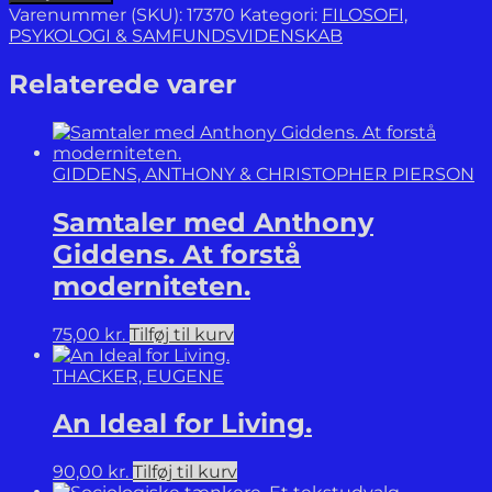
i
Varenummer (SKU):
17370
Kategori:
FILOSOFI,
sandet,
PSYKOLOGI & SAMFUNDSVIDENSKAB
bølgen
på
Relaterede varer
vandet.
Stenos
teori
om
GIDDENS, ANTHONY & CHRISTOPHER PIERSON
naturens
sprog
Samtaler med Anthony
og
erkendelsens
Giddens. At forstå
grænser.
moderniteten.
antal
75,00
kr.
Tilføj til kurv
THACKER, EUGENE
An Ideal for Living.
90,00
kr.
Tilføj til kurv