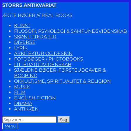
Spring
Spring
STORRS ANTIKVARIAT
til
til
ÆGTE BØGER /// REAL BOOKS
navigation
indhold
KUNST
FILOSOFI, PSYKOLOGI & SAMFUNDSVIDENSKAB
SKØNLITTERATUR
DIVERSE
LYRIK
ARKITEKTUR OG DESIGN
FOTOBØGER / PHOTOBOOKS
LITTERATURVIDENSKAB
SJÆLDNE BØGER, FØRSTEUDGAVER &
BOGBIND
OKKULTISME, SPIRITUALITET & RELIGION
MUSIK
FILM
ENGLISH FICTION
DRAMA
ANTIKKEN
Søg
Søg
efter:
Menu