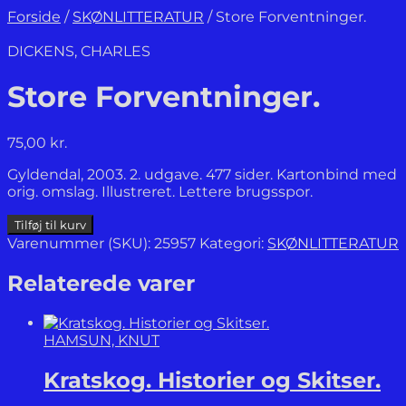
Forside
/
SKØNLITTERATUR
/
Store Forventninger.
DICKENS, CHARLES
Store Forventninger.
75,00
kr.
Gyldendal, 2003. 2. udgave. 477 sider. Kartonbind med
orig. omslag. Illustreret. Lettere brugsspor.
Store
Tilføj til kurv
Forventninger.
Varenummer (SKU):
25957
Kategori:
SKØNLITTERATUR
antal
Relaterede varer
HAMSUN, KNUT
Kratskog. Historier og Skitser.