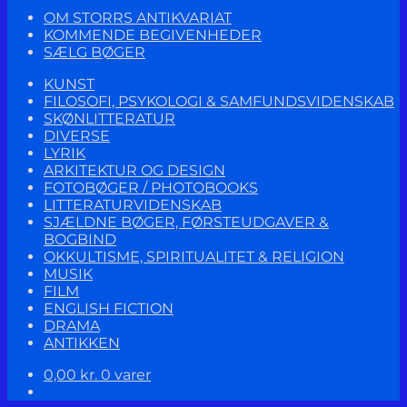
OM STORRS ANTIKVARIAT
KOMMENDE BEGIVENHEDER
SÆLG BØGER
KUNST
FILOSOFI, PSYKOLOGI & SAMFUNDSVIDENSKAB
SKØNLITTERATUR
DIVERSE
LYRIK
ARKITEKTUR OG DESIGN
FOTOBØGER / PHOTOBOOKS
LITTERATURVIDENSKAB
SJÆLDNE BØGER, FØRSTEUDGAVER &
BOGBIND
OKKULTISME, SPIRITUALITET & RELIGION
MUSIK
FILM
ENGLISH FICTION
DRAMA
ANTIKKEN
0,00
kr.
0 varer