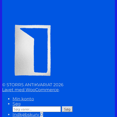
© STORRS ANTIKVARIAT 2026
Lavet med WooCommerce
.
Min konto
Søg
Søg
Søg
efter:
Indkøbskurv
0