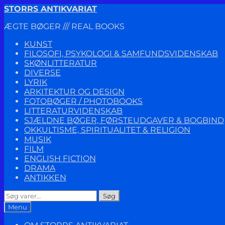
Spring
Spring
STORRS ANTIKVARIAT
til
til
ÆGTE BØGER /// REAL BOOKS
navigation
indhold
KUNST
FILOSOFI, PSYKOLOGI & SAMFUNDSVIDENSKAB
SKØNLITTERATUR
DIVERSE
LYRIK
ARKITEKTUR OG DESIGN
FOTOBØGER / PHOTOBOOKS
LITTERATURVIDENSKAB
SJÆLDNE BØGER, FØRSTEUDGAVER & BOGBIND
OKKULTISME, SPIRITUALITET & RELIGION
MUSIK
FILM
ENGLISH FICTION
DRAMA
ANTIKKEN
Søg
Søg
efter:
Menu