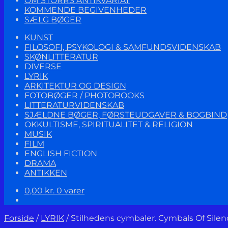
OM STORRS ANTIKVARIAT
KOMMENDE BEGIVENHEDER
SÆLG BØGER
KUNST
FILOSOFI, PSYKOLOGI & SAMFUNDSVIDENSKAB
SKØNLITTERATUR
DIVERSE
LYRIK
ARKITEKTUR OG DESIGN
FOTOBØGER / PHOTOBOOKS
LITTERATURVIDENSKAB
SJÆLDNE BØGER, FØRSTEUDGAVER & BOGBIND
OKKULTISME, SPIRITUALITET & RELIGION
MUSIK
FILM
ENGLISH FICTION
DRAMA
ANTIKKEN
0,00
kr.
0 varer
Forside
/
LYRIK
/
Stilhedens cymbaler. Cymbals Of Silen