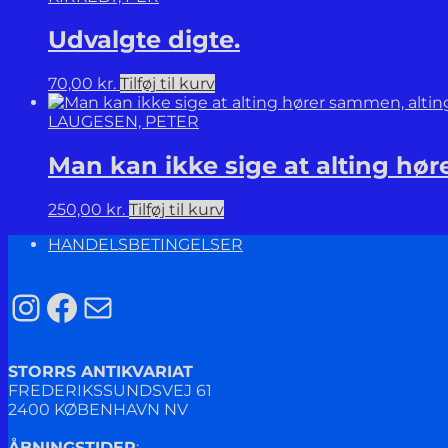
Udvalgte digte.
70,00
kr.
Tilføj til kurv
LAUGESEN, PETER
Man kan ikke sige at alting hø
250,00
kr.
Tilføj til kurv
HANDELSBETINGELSER
Instagram
Facebook
Mail
STORRS ANTIKVARIAT
FREDERIKSSUNDSVEJ 61
2400 KØBENHAVN NV
ÅBNINGSTIDER
: