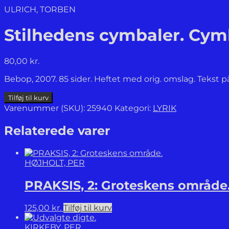
ULRICH, TORBEN
Stilhedens cymbaler. Cymb
80,00
kr.
Bebop, 2007. 85 sider. Heftet med orig. omslag. Tekst p
Stilhedens
Tilføj til kurv
cymbaler.
Varenummer (SKU):
25940
Kategori:
LYRIK
Cymbals
Of
Relaterede varer
Silence,
Notes
of
HØJHOLT, PER
Un-
Knowing.
PRAKSIS, 2: Groteskens område
antal
125,00
kr.
Tilføj til kurv
KIRKEBY, PER