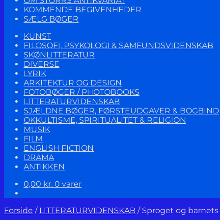
OM STORRS ANTIKVARIAT
KOMMENDE BEGIVENHEDER
SÆLG BØGER
KUNST
FILOSOFI, PSYKOLOGI & SAMFUNDSVIDENSKAB
SKØNLITTERATUR
DIVERSE
LYRIK
ARKITEKTUR OG DESIGN
FOTOBØGER / PHOTOBOOKS
LITTERATURVIDENSKAB
SJÆLDNE BØGER, FØRSTEUDGAVER & BOGBIND
OKKULTISME, SPIRITUALITET & RELIGION
MUSIK
FILM
ENGLISH FICTION
DRAMA
ANTIKKEN
0,00
kr.
0 varer
Forside
/
LITTERATURVIDENSKAB
/
Sproget og barnets 