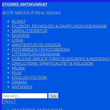
Spring
Spring
STORRS ANTIKVARIAT
til
til
ÆGTE BØGER /// REAL BOOKS
navigation
indhold
KUNST
FILOSOFI, PSYKOLOGI & SAMFUNDSVIDENSKAB
SKØNLITTERATUR
DIVERSE
LYRIK
ARKITEKTUR OG DESIGN
FOTOBØGER / PHOTOBOOKS
LITTERATURVIDENSKAB
SJÆLDNE BØGER, FØRSTEUDGAVER & BOGBIND
OKKULTISME, SPIRITUALITET & RELIGION
MUSIK
FILM
ENGLISH FICTION
DRAMA
ANTIKKEN
Søg
Søg
efter:
Menu