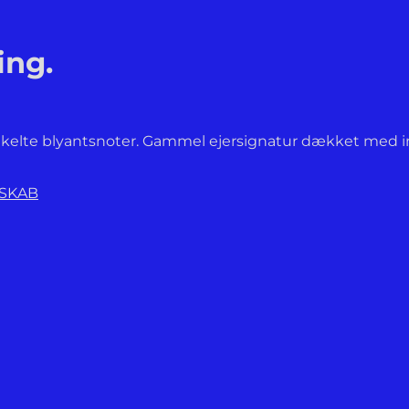
ing.
Enkelte blyantsnoter. Gammel ejersignatur dækket med in
NSKAB