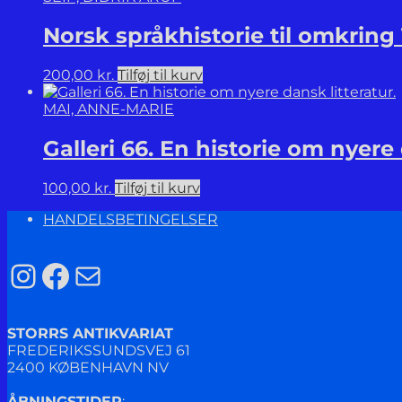
Norsk språkhistorie til omkring 
200,00
kr.
Tilføj til kurv
MAI, ANNE-MARIE
Galleri 66. En historie om nyere 
100,00
kr.
Tilføj til kurv
HANDELSBETINGELSER
Instagram
Facebook
Mail
STORRS ANTIKVARIAT
FREDERIKSSUNDSVEJ 61
2400 KØBENHAVN NV
ÅBNINGSTIDER
: