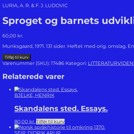
LURIA, A. R. & F. J. LUDOVIC
Sproget og barnets udvikl
60,00
kr.
Munksgaard, 1971. 131 sider. Heftet med orig. omslag. 
Sproget
Tilføj til kurv
og
Varenummer (SKU):
17486
Kategori:
LITTERATURVIDE
barnets
udvikling.
Relaterede varer
antal
BJELKE, HENRIK
Skandalens sted. Essays.
80,00
kr.
Tilføj til kurv
SEIP, DIDRIK ARUP