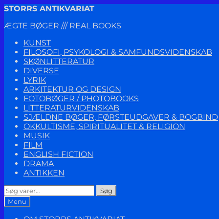
Spring
Spring
STORRS ANTIKVARIAT
til
til
ÆGTE BØGER /// REAL BOOKS
navigation
indhold
KUNST
FILOSOFI, PSYKOLOGI & SAMFUNDSVIDENSKAB
SKØNLITTERATUR
DIVERSE
LYRIK
ARKITEKTUR OG DESIGN
FOTOBØGER / PHOTOBOOKS
LITTERATURVIDENSKAB
SJÆLDNE BØGER, FØRSTEUDGAVER & BOGBIND
OKKULTISME, SPIRITUALITET & RELIGION
MUSIK
FILM
ENGLISH FICTION
DRAMA
ANTIKKEN
Søg
Søg
efter:
Menu