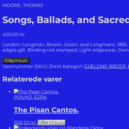
MOORE, THOMAS
Songs, Ballads, and Sacre
400,00
kr.
London: Longman, Brown, Green, and Longmans. 1855. 284 
edges gilt. Binding not stamped. Light edgewear. Owner
Songs,
Tilføj til kurv
Ballads,
Varenummer (SKU):
21414
Kategori:
SJÆLDNE BØGER,
and
Sacred
Relaterede varer
Songs.
antal
POUND, EZRA
The Pisan Cantos.
500,00
kr.
Tilføj til kurv