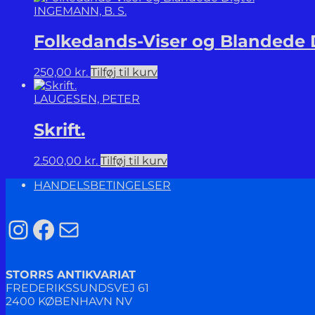
INGEMANN, B. S.
Folkedands-Viser og Blandede 
250,00
kr.
Tilføj til kurv
LAUGESEN, PETER
Skrift.
2.500,00
kr.
Tilføj til kurv
HANDELSBETINGELSER
Instagram
Facebook
Mail
STORRS ANTIKVARIAT
FREDERIKSSUNDSVEJ 61
2400 KØBENHAVN NV