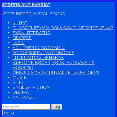
Spring
Spring
STORRS ANTIKVARIAT
til
til
ÆGTE BØGER /// REAL BOOKS
navigation
indhold
KUNST
FILOSOFI, PSYKOLOGI & SAMFUNDSVIDENSKAB
SKØNLITTERATUR
DIVERSE
LYRIK
ARKITEKTUR OG DESIGN
FOTOBØGER / PHOTOBOOKS
LITTERATURVIDENSKAB
SJÆLDNE BØGER, FØRSTEUDGAVER &
BOGBIND
OKKULTISME, SPIRITUALITET & RELIGION
MUSIK
FILM
ENGLISH FICTION
DRAMA
ANTIKKEN
Søg
Søg
efter:
Menu