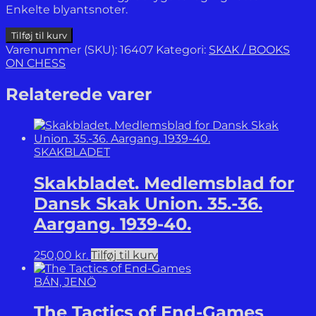
Enkelte blyantsnoter.
Skakbladet.
Tilføj til kurv
Organ
Varenummer (SKU):
16407
Kategori:
SKAK / BOOKS
for
ON CHESS
Dansk
Skakunion.
Relaterede varer
Aargang
XV-
XVIII.
1918-
SKAKBLADET
1921.
antal
Skakbladet. Medlemsblad for
Dansk Skak Union. 35.-36.
Aargang. 1939-40.
250,00
kr.
Tilføj til kurv
BÁN, JENÖ
The Tactics of End-Games