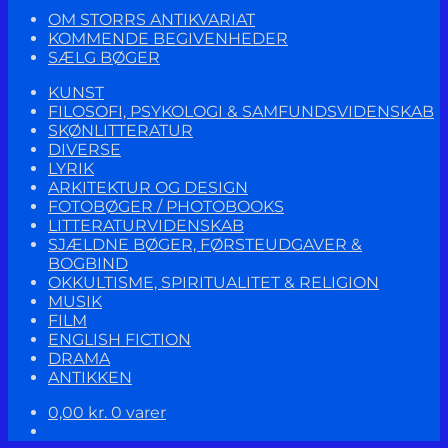
OM STORRS ANTIKVARIAT
KOMMENDE BEGIVENHEDER
SÆLG BØGER
KUNST
FILOSOFI, PSYKOLOGI & SAMFUNDSVIDENSKAB
SKØNLITTERATUR
DIVERSE
LYRIK
ARKITEKTUR OG DESIGN
FOTOBØGER / PHOTOBOOKS
LITTERATURVIDENSKAB
SJÆLDNE BØGER, FØRSTEUDGAVER &
BOGBIND
OKKULTISME, SPIRITUALITET & RELIGION
MUSIK
FILM
ENGLISH FICTION
DRAMA
ANTIKKEN
0,00
kr.
0 varer