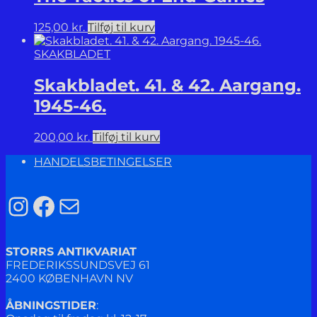
125,00
kr.
Tilføj til kurv
SKAKBLADET
Skakbladet. 41. & 42. Aargang.
1945-46.
200,00
kr.
Tilføj til kurv
HANDELSBETINGELSER
Instagram
Facebook
Mail
STORRS ANTIKVARIAT
FREDERIKSSUNDSVEJ 61
2400 KØBENHAVN NV
ÅBNINGSTIDER
: