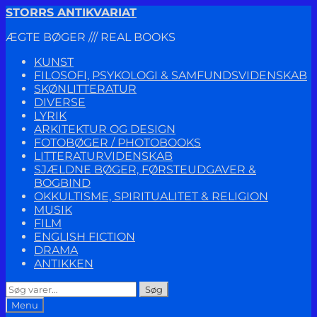
Spring
Spring
STORRS ANTIKVARIAT
til
til
ÆGTE BØGER /// REAL BOOKS
navigation
indhold
KUNST
FILOSOFI, PSYKOLOGI & SAMFUNDSVIDENSKAB
SKØNLITTERATUR
DIVERSE
LYRIK
ARKITEKTUR OG DESIGN
FOTOBØGER / PHOTOBOOKS
LITTERATURVIDENSKAB
SJÆLDNE BØGER, FØRSTEUDGAVER &
BOGBIND
OKKULTISME, SPIRITUALITET & RELIGION
MUSIK
FILM
ENGLISH FICTION
DRAMA
ANTIKKEN
Søg
Søg
efter:
Menu