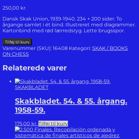
250,00
kr.
Dansk Skak Union, 1939-1940. 234 + 200 sider. To
årgange samlet i ét bind. Illustreret med diagrammer.
Kartonbind med rød lærredsryg. Lette brugsspor.
Skakbladet.
Tilføj til kurv
Medlemsblad
Varenummer (SKU):
16408
Kategori:
SKAK / BOOKS
for
ON CHESS
Dansk
Skak
Relaterede varer
Union.
35.-36.
Aargang.
SKAKBLADET
1939-
40.
Skakbladet. 54. & 55. årgang.
antal
1958-59.
175,00
kr.
Tilføj til kurv