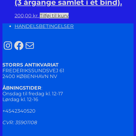
(3 årgange samlet i ét bind).
200,00
kr.
Tilføj til kurv
HANDELSBETINGELSER
Instagram
Facebook
Mail
STORRS ANTIKVARIAT
FREDERIKSSUNDSVEJ 61
2400 KØBENHAVN NV
ÅBNINGSTIDER
:
Onsdag til fredag kl. 12-17
Lørdag kl. 12-16
+4542340520
CVR: 35901108