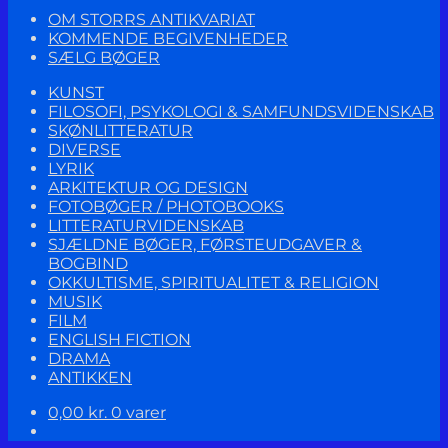
OM STORRS ANTIKVARIAT
KOMMENDE BEGIVENHEDER
SÆLG BØGER
KUNST
FILOSOFI, PSYKOLOGI & SAMFUNDSVIDENSKAB
SKØNLITTERATUR
DIVERSE
LYRIK
ARKITEKTUR OG DESIGN
FOTOBØGER / PHOTOBOOKS
LITTERATURVIDENSKAB
SJÆLDNE BØGER, FØRSTEUDGAVER &
BOGBIND
OKKULTISME, SPIRITUALITET & RELIGION
MUSIK
FILM
ENGLISH FICTION
DRAMA
ANTIKKEN
0,00
kr.
0 varer