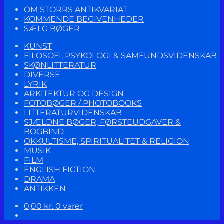
OM STORRS ANTIKVARIAT
KOMMENDE BEGIVENHEDER
SÆLG BØGER
KUNST
FILOSOFI, PSYKOLOGI & SAMFUNDSVIDENSKAB
SKØNLITTERATUR
DIVERSE
LYRIK
ARKITEKTUR OG DESIGN
FOTOBØGER / PHOTOBOOKS
LITTERATURVIDENSKAB
SJÆLDNE BØGER, FØRSTEUDGAVER &
BOGBIND
OKKULTISME, SPIRITUALITET & RELIGION
MUSIK
FILM
ENGLISH FICTION
DRAMA
ANTIKKEN
0,00
kr.
0 varer