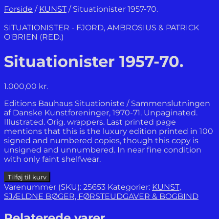
Forside
/
KUNST
/
Situationister 1957-70.
SITUATIONISTER - FJORD, AMBROSIUS & PATRICK
O'BRIEN (RED.)
Situationister 1957-70.
1.000,00
kr.
Editions Bauhaus Situationiste / Sammenslutningen
af Danske Kunstforeninger, 1970-71. Unpaginated.
Illustrated. Orig. wrappers. Last printed page
mentions that this is the luxury edition printed in 100
signed and numbered copies, though this copy is
unsigned and unnumbered. In near fine condition
with only faint shelfwear.
Situationister
Tilføj til kurv
1957-
Varenummer (SKU):
25653
Kategorier:
KUNST
,
70.
SJÆLDNE BØGER, FØRSTEUDGAVER & BOGBIND
antal
Relaterede varer