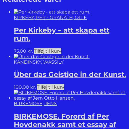
KIRKEBY, PER - GRANATH, OLLE
Per Kirkeby – att skapa ett
rum.
75,00
kr.
Tilføj til kurv
KANDINSKY, WASSILY
Über das Geistige in der Kunst.
100,00
kr.
Tilføj til kurv
BIRKEMOSE, JENS
BIRKEMOSE. Forord af Per
Hovdenakk samt et essay af