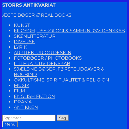
Spring
Spring
STORRS ANTIKVARIAT
til
til
ÆGTE BØGER /// REAL BOOKS
navigation
indhold
KUNST
FILOSOFI, PSYKOLOGI & SAMFUNDSVIDENSKAB
SKØNLITTERATUR
DIVERSE
LYRIK
ARKITEKTUR OG DESIGN
FOTOBØGER / PHOTOBOOKS
LITTERATURVIDENSKAB
SJÆLDNE BØGER, FØRSTEUDGAVER &
BOGBIND
OKKULTISME, SPIRITUALITET & RELIGION
MUSIK
FILM
ENGLISH FICTION
DRAMA
ANTIKKEN
Søg
Søg
efter:
Menu