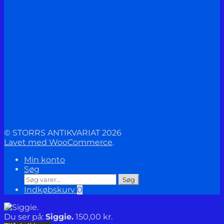
© STORRS ANTIKVARIAT 2026
Lavet med WooCommerce
.
Min konto
Søg
Søg
Søg
efter:
Indkøbskurv
0
Du ser på:
Siggie.
150,00
kr.