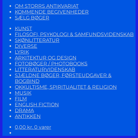
OM STORRS ANTIKVARIAT
KOMMENDE BEGIVENHEDER
SÆLG BØGER
KUNST
FILOSOFI, PSYKOLOGI & SAMFUNDSVIDENSKAB
SKØNLITTERATUR
DIVERSE
LYRIK
ARKITEKTUR OG DESIGN
FOTOBØGER / PHOTOBOOKS
LITTERATURVIDENSKAB
SJÆLDNE BØGER, FØRSTEUDGAVER &
BOGBIND
OKKULTISME, SPIRITUALITET & RELIGION
MUSIK
FILM
ENGLISH FICTION
DRAMA
ANTIKKEN
0,00
kr.
0 varer