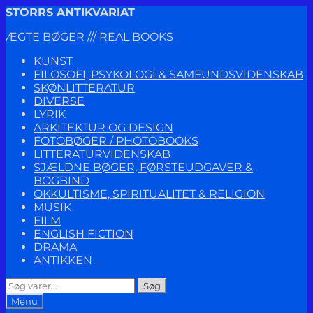
Spring
Spring
STORRS ANTIKVARIAT
til
til
ÆGTE BØGER /// REAL BOOKS
navigation
indhold
KUNST
FILOSOFI, PSYKOLOGI & SAMFUNDSVIDENSKAB
SKØNLITTERATUR
DIVERSE
LYRIK
ARKITEKTUR OG DESIGN
FOTOBØGER / PHOTOBOOKS
LITTERATURVIDENSKAB
SJÆLDNE BØGER, FØRSTEUDGAVER &
BOGBIND
OKKULTISME, SPIRITUALITET & RELIGION
MUSIK
FILM
ENGLISH FICTION
DRAMA
ANTIKKEN
Søg
Søg
efter:
Menu