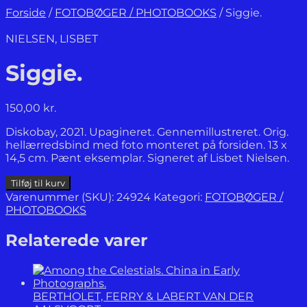
Forside
/
FOTOBØGER / PHOTOBOOKS
/
Siggie.
NIELSEN, LISBET
Siggie.
150,00
kr.
Diskobay, 2021. Upagineret. Gennemillustreret. Orig.
hellærredsbind med foto monteret på forsiden. 13 x
14,5 cm. Pænt eksemplar. Signeret af Lisbet Nielsen.
Siggie.
Tilføj til kurv
antal
Varenummer (SKU):
24924
Kategori:
FOTOBØGER /
PHOTOBOOKS
Relaterede varer
BERTHOLET, FERRY & LABERT VAN DER