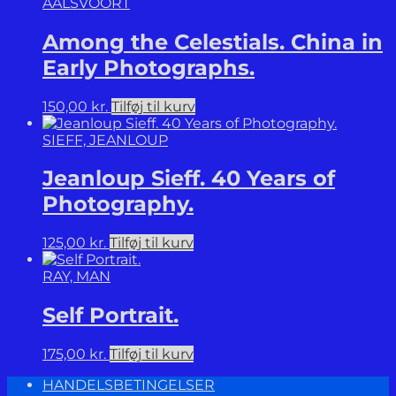
AALSVOORT
Among the Celestials. China in
Early Photographs.
150,00
kr.
Tilføj til kurv
SIEFF, JEANLOUP
Jeanloup Sieff. 40 Years of
Photography.
125,00
kr.
Tilføj til kurv
RAY, MAN
Self Portrait.
175,00
kr.
Tilføj til kurv
HANDELSBETINGELSER