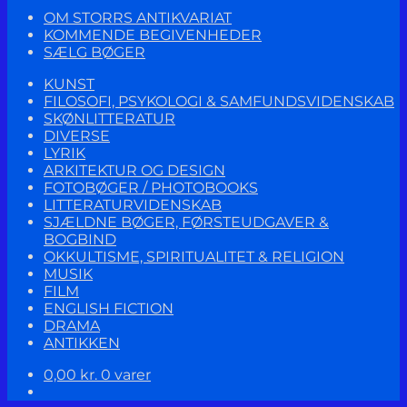
OM STORRS ANTIKVARIAT
KOMMENDE BEGIVENHEDER
SÆLG BØGER
KUNST
FILOSOFI, PSYKOLOGI & SAMFUNDSVIDENSKAB
SKØNLITTERATUR
DIVERSE
LYRIK
ARKITEKTUR OG DESIGN
FOTOBØGER / PHOTOBOOKS
LITTERATURVIDENSKAB
SJÆLDNE BØGER, FØRSTEUDGAVER &
BOGBIND
OKKULTISME, SPIRITUALITET & RELIGION
MUSIK
FILM
ENGLISH FICTION
DRAMA
ANTIKKEN
0,00
kr.
0 varer