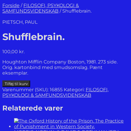
Forside
/
FILOSOFI, PSYKOLOGI &
SAMFUNDSVIDENSKAB
/
Shufflebrain.
PIETSCH, PAUL
Shufflebrain.
100,00
kr.
Houghton Mifflin Company Boston, 1981. 273 side.
Orig. kartonbind med smudsomslag. Pænt
eksemplar.
Shufflebrain.
Tilføj til kurv
antal
Varenummer (SKU):
16855
Kategori:
FILOSOFI,
PSYKOLOGI & SAMFUNDSVIDENSKAB
Relaterede varer