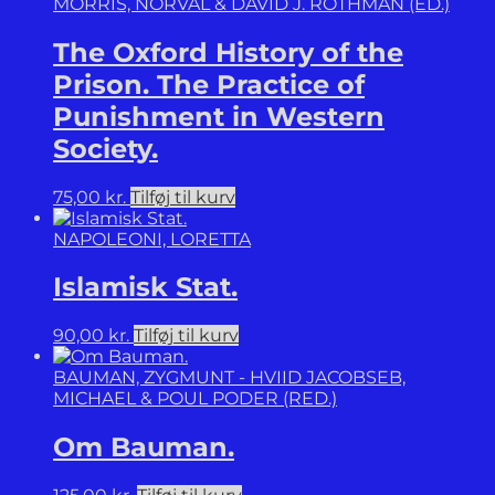
MORRIS, NORVAL & DAVID J. ROTHMAN (ED.)
The Oxford History of the
Prison. The Practice of
Punishment in Western
Society.
75,00
kr.
Tilføj til kurv
NAPOLEONI, LORETTA
Islamisk Stat.
90,00
kr.
Tilføj til kurv
BAUMAN, ZYGMUNT - HVIID JACOBSEB,
MICHAEL & POUL PODER (RED.)
Om Bauman.