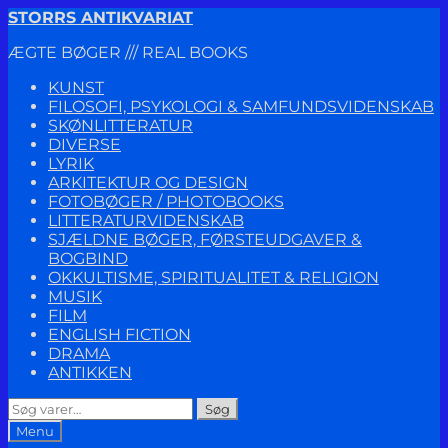
Spring
Spring
STORRS ANTIKVARIAT
til
til
ÆGTE BØGER /// REAL BOOKS
navigation
indhold
KUNST
FILOSOFI, PSYKOLOGI & SAMFUNDSVIDENSKAB
SKØNLITTERATUR
DIVERSE
LYRIK
ARKITEKTUR OG DESIGN
FOTOBØGER / PHOTOBOOKS
LITTERATURVIDENSKAB
SJÆLDNE BØGER, FØRSTEUDGAVER &
BOGBIND
OKKULTISME, SPIRITUALITET & RELIGION
MUSIK
FILM
ENGLISH FICTION
DRAMA
ANTIKKEN
Søg
Søg
efter:
Menu