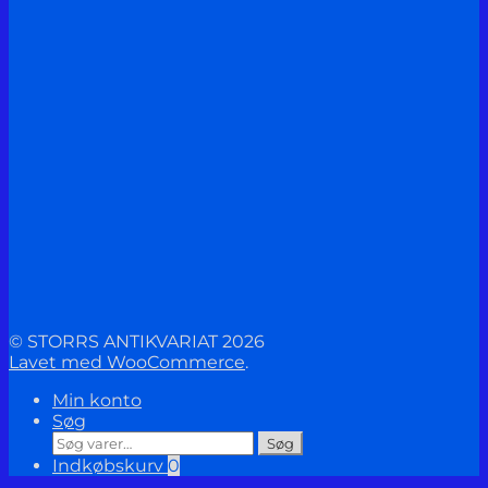
© STORRS ANTIKVARIAT 2026
Lavet med WooCommerce
.
Min konto
Søg
Søg
Søg
efter:
Indkøbskurv
0