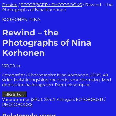
Forside
/
FOTOBØGER / PHOTOBOOKS
/
Rewind – the
Photographs of Nina Korhonen
KORHONEN, NINA
Rewind – the
Photographs of Nina
Korhonen
150,00
kr.
Fotografier / Photographs: Nina Korhonen, 2009. 48
sider. Helshirtingsbind med orig. smudsomslag. Med
dedikation fra fotografen. Pænt eksemplar.
Rewind
Tilføj til kurv
–
Varenummer (SKU):
25421
Kategori:
FOTOBØGER /
the
PHOTOBOOKS
Photographs
of
Relaterede varer