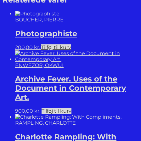
Nina
Korhonen
antal
BOUCHER, PIERRE
Photographiste
200,00
kr.
Tilføj til kurv
ENWEZOR, OKWUI
Archive Fever. Uses of the
Document in Contemporary
Art.
900,00
kr.
Tilføj til kurv
RAMPLING, CHARLOTTE
Charlotte Rampling: With