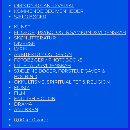
OM STORRS ANTIKVARIAT
KOMMENDE BEGIVENHEDER
SÆLG BØGER
KUNST
FILOSOFI, PSYKOLOGI & SAMFUNDSVIDENSKAB
SKØNLITTERATUR
DIVERSE
LYRIK
ARKITEKTUR OG DESIGN
FOTOBØGER / PHOTOBOOKS
LITTERATURVIDENSKAB
SJÆLDNE BØGER, FØRSTEUDGAVER &
BOGBIND
OKKULTISME, SPIRITUALITET & RELIGION
MUSIK
FILM
ENGLISH FICTION
DRAMA
ANTIKKEN
0,00
kr.
0 varer