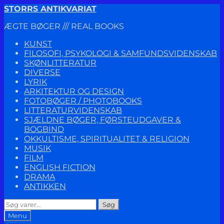
Spring
Spring
STORRS ANTIKVARIAT
til
til
ÆGTE BØGER /// REAL BOOKS
navigation
indhold
KUNST
FILOSOFI, PSYKOLOGI & SAMFUNDSVIDENSKAB
SKØNLITTERATUR
DIVERSE
LYRIK
ARKITEKTUR OG DESIGN
FOTOBØGER / PHOTOBOOKS
LITTERATURVIDENSKAB
SJÆLDNE BØGER, FØRSTEUDGAVER &
BOGBIND
OKKULTISME, SPIRITUALITET & RELIGION
MUSIK
FILM
ENGLISH FICTION
DRAMA
ANTIKKEN
Søg
Søg
efter:
Menu