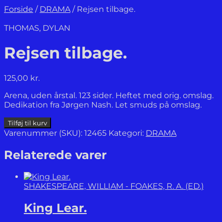
Forside
/
DRAMA
/
Rejsen tilbage.
THOMAS, DYLAN
Rejsen tilbage.
125,00
kr.
Arena, uden årstal. 123 sider. Heftet med orig. omslag.
Dedikation fra Jørgen Nash. Let smuds på omslag.
Rejsen
Tilføj til kurv
tilbage.
Varenummer (SKU):
12465
Kategori:
DRAMA
antal
Relaterede varer
SHAKESPEARE, WILLIAM - FOAKES, R. A. (ED.)
King Lear.