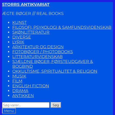
Spring
Spring
STORRS ANTIKVARIAT
til
til
ÆGTE BØGER /// REAL BOOKS
navigation
indhold
KUNST
FILOSOFI, PSYKOLOGI & SAMFUNDSVIDENSKAB
SKØNLITTERATUR
DIVERSE
LYRIK
ARKITEKTUR OG DESIGN
FOTOBØGER / PHOTOBOOKS
LITTERATURVIDENSKAB
SJÆLDNE BØGER, FØRSTEUDGAVER &
BOGBIND
OKKULTISME, SPIRITUALITET & RELIGION
MUSIK
FILM
ENGLISH FICTION
DRAMA
ANTIKKEN
Søg
Søg
efter:
Menu