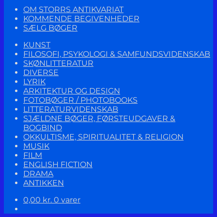
OM STORRS ANTIKVARIAT
KOMMENDE BEGIVENHEDER
SÆLG BØGER
KUNST
FILOSOFI, PSYKOLOGI & SAMFUNDSVIDENSKAB
SKØNLITTERATUR
DIVERSE
LYRIK
ARKITEKTUR OG DESIGN
FOTOBØGER / PHOTOBOOKS
LITTERATURVIDENSKAB
SJÆLDNE BØGER, FØRSTEUDGAVER &
BOGBIND
OKKULTISME, SPIRITUALITET & RELIGION
MUSIK
FILM
ENGLISH FICTION
DRAMA
ANTIKKEN
0,00
kr.
0 varer