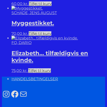
60,00
kr.
Tilføj til kurv
SCHADE, JENS AUGUST
Myggestikket.
70,00
kr.
Tilføj til kurv
FO, DARIO
Elizabeth… tilfældigvis en
kvinde.
75,00
kr.
Tilføj til kurv
HANDELSBETINGELSER
Instagram
Facebook
Mail