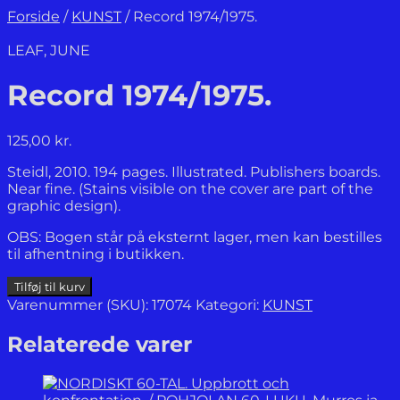
Forside
/
KUNST
/
Record 1974/1975.
LEAF, JUNE
Record 1974/1975.
125,00
kr.
Steidl, 2010. 194 pages. Illustrated. Publishers boards.
Near fine. (Stains visible on the cover are part of the
graphic design).
OBS: Bogen står på eksternt lager, men kan bestilles
til afhentning i butikken.
Record
Tilføj til kurv
1974/1975.
Varenummer (SKU):
17074
Kategori:
KUNST
antal
Relaterede varer