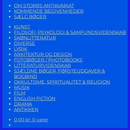
OM STORRS ANTIKVARIAT
KOMMENDE BEGIVENHEDER
SÆLG BØGER
KUNST
FILOSOFI, PSYKOLOGI & SAMFUNDSVIDENSKAB
SKØNLITTERATUR
DIVERSE
LYRIK
ARKITEKTUR OG DESIGN
FOTOBØGER / PHOTOBOOKS
LITTERATURVIDENSKAB
SJÆLDNE BØGER, FØRSTEUDGAVER &
BOGBIND
OKKULTISME, SPIRITUALITET & RELIGION
MUSIK
FILM
ENGLISH FICTION
DRAMA
ANTIKKEN
0,00
kr.
0 varer