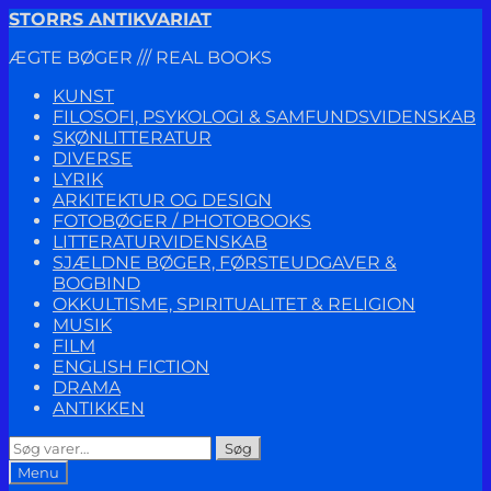
Spring
Spring
STORRS ANTIKVARIAT
til
til
ÆGTE BØGER /// REAL BOOKS
navigation
indhold
KUNST
FILOSOFI, PSYKOLOGI & SAMFUNDSVIDENSKAB
SKØNLITTERATUR
DIVERSE
LYRIK
ARKITEKTUR OG DESIGN
FOTOBØGER / PHOTOBOOKS
LITTERATURVIDENSKAB
SJÆLDNE BØGER, FØRSTEUDGAVER &
BOGBIND
OKKULTISME, SPIRITUALITET & RELIGION
MUSIK
FILM
ENGLISH FICTION
DRAMA
ANTIKKEN
Søg
Søg
efter:
Menu