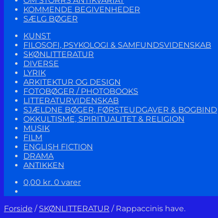
OM STORRS ANTIKVARIAT
KOMMENDE BEGIVENHEDER
SÆLG BØGER
KUNST
FILOSOFI, PSYKOLOGI & SAMFUNDSVIDENSKAB
SKØNLITTERATUR
DIVERSE
LYRIK
ARKITEKTUR OG DESIGN
FOTOBØGER / PHOTOBOOKS
LITTERATURVIDENSKAB
SJÆLDNE BØGER, FØRSTEUDGAVER & BOGBIND
OKKULTISME, SPIRITUALITET & RELIGION
MUSIK
FILM
ENGLISH FICTION
DRAMA
ANTIKKEN
0,00
kr.
0 varer
Forside
/
SKØNLITTERATUR
/
Rappaccinis have.