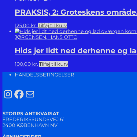
PRAKSIS, 2: Groteskens område
125,00
kr.
Tilføj til kurv
JØRGENSEN, HANS OTTO
Hids jer lidt ned derhenne og 
100,00
kr.
Tilføj til kurv
HANDELSBETINGELSER
Instagram
Facebook
Mail
STORRS ANTIKVARIAT
FREDERIKSSUNDSVEJ 61
2400 KØBENHAVN NV
ÅBNINGSTIDER
: