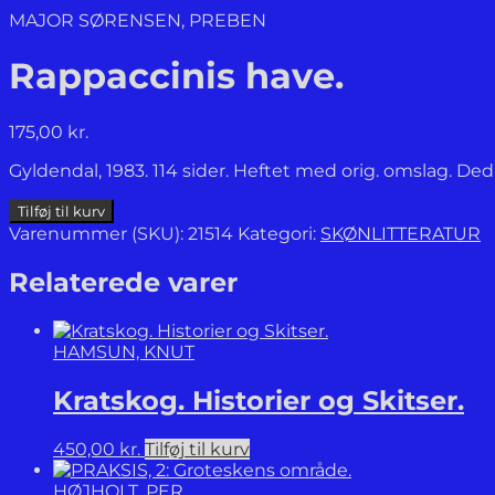
MAJOR SØRENSEN, PREBEN
Rappaccinis have.
175,00
kr.
Gyldendal, 1983. 114 sider. Heftet med orig. omslag. Ded
Rappaccinis
Tilføj til kurv
have.
Varenummer (SKU):
21514
Kategori:
SKØNLITTERATUR
antal
Relaterede varer
HAMSUN, KNUT
Kratskog. Historier og Skitser.
450,00
kr.
Tilføj til kurv
HØJHOLT, PER