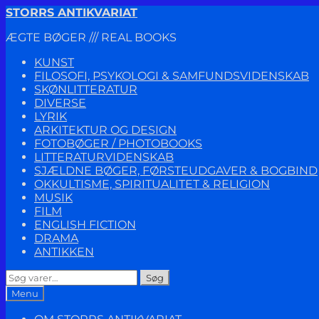
Spring
Spring
STORRS ANTIKVARIAT
til
til
ÆGTE BØGER /// REAL BOOKS
navigation
indhold
KUNST
FILOSOFI, PSYKOLOGI & SAMFUNDSVIDENSKAB
SKØNLITTERATUR
DIVERSE
LYRIK
ARKITEKTUR OG DESIGN
FOTOBØGER / PHOTOBOOKS
LITTERATURVIDENSKAB
SJÆLDNE BØGER, FØRSTEUDGAVER & BOGBIND
OKKULTISME, SPIRITUALITET & RELIGION
MUSIK
FILM
ENGLISH FICTION
DRAMA
ANTIKKEN
Søg
Søg
efter:
Menu