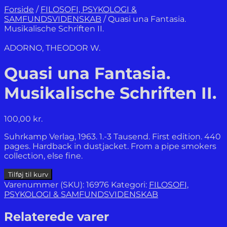
Forside
/
FILOSOFI, PSYKOLOGI &
SAMFUNDSVIDENSKAB
/
Quasi una Fantasia.
Musikalische Schriften II.
ADORNO, THEODOR W.
Quasi una Fantasia.
Musikalische Schriften II.
100,00
kr.
Suhrkamp Verlag, 1963. 1.-3 Tausend. First edition. 440
pages. Hardback in dustjacket. From a pipe smokers
collection, else fine.
Quasi
Tilføj til kurv
una
Varenummer (SKU):
16976
Kategori:
FILOSOFI,
Fantasia.
PSYKOLOGI & SAMFUNDSVIDENSKAB
Musikalische
Schriften
Relaterede varer
II.