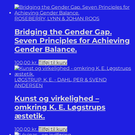
antal
ROSEBERRY, LYNN & JOHAN ROOS
Bridging the Gender Gap.
Seven Principles for Achieving
Gender Balance.
100,00
kr.
Tilføj til kurv
LØGSTRUP, K. E. - DAHL, PER & SVEND
ANDERSEN
Kunst og virkelighed –
omkring K. E. Løgstrups
æstetik.
100,00
kr.
Tilføj til kurv