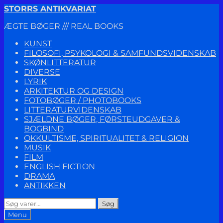
Spring
Spring
STORRS ANTIKVARIAT
til
til
ÆGTE BØGER /// REAL BOOKS
navigation
indhold
KUNST
FILOSOFI, PSYKOLOGI & SAMFUNDSVIDENSKAB
SKØNLITTERATUR
DIVERSE
LYRIK
ARKITEKTUR OG DESIGN
FOTOBØGER / PHOTOBOOKS
LITTERATURVIDENSKAB
SJÆLDNE BØGER, FØRSTEUDGAVER &
BOGBIND
OKKULTISME, SPIRITUALITET & RELIGION
MUSIK
FILM
ENGLISH FICTION
DRAMA
ANTIKKEN
Søg
Søg
efter:
Menu