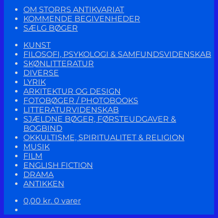
OM STORRS ANTIKVARIAT
KOMMENDE BEGIVENHEDER
SÆLG BØGER
KUNST
FILOSOFI, PSYKOLOGI & SAMFUNDSVIDENSKAB
SKØNLITTERATUR
DIVERSE
LYRIK
ARKITEKTUR OG DESIGN
FOTOBØGER / PHOTOBOOKS
LITTERATURVIDENSKAB
SJÆLDNE BØGER, FØRSTEUDGAVER &
BOGBIND
OKKULTISME, SPIRITUALITET & RELIGION
MUSIK
FILM
ENGLISH FICTION
DRAMA
ANTIKKEN
0,00
kr.
0 varer