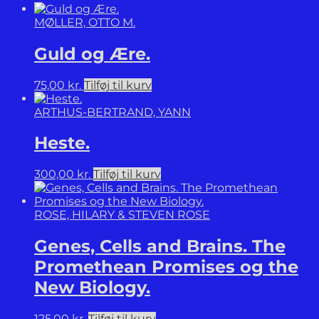
trotzkistischen
MØLLER, OTTO M.
Zentrums.
antal
Guld og Ære.
75,00
kr.
Tilføj til kurv
ARTHUS-BERTRAND, YANN
Heste.
300,00
kr.
Tilføj til kurv
ROSE, HILARY & STEVEN ROSE
Genes, Cells and Brains. The
Promethean Promises og the
New Biology.
125,00
kr.
Tilføj til kurv