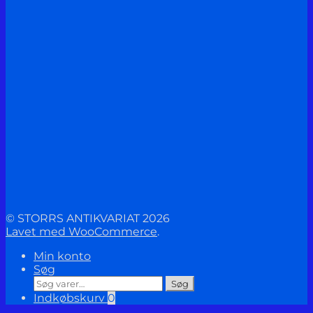
© STORRS ANTIKVARIAT 2026
Lavet med WooCommerce
.
Min konto
Søg
Søg
Søg
efter:
Indkøbskurv
0