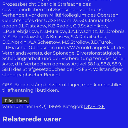
Prozessbericht über die Strafsache des
sowjetfeindlichen trotzkistischen Zentrums
Verhandelt vor dem Militärkollegium des Obersten
Gerichtshofes der UdSSR vom 23.-30. Januar 1937
gegen J.L.Pjatakow, K.B.Radek, G.J.Sokolnikow,
L.P.Serebrjakow, N.I.Muralow, J.A.Liwschitz, J.N.Drobnis,
M.S. Boguslawski, I.A.Knjasew, S.A.Rataitschak,
B.O.Norkin, A.A.Schestow, M.S.Stroilow, J.D.Turok,
I.J.Hrasche, G.J.Puschin und V.W.Arnold angeklagt des
Vaterlandsverrats, der Spionage, Diversionstätigkeit,
Schädlingsarbeit und der Vorbereitung terroristischer
Akte, d.h. Verbrechen gemäss Artikel 58.1.a, 58.8, 58.9,
58.11 des Strafgesetzbuches der RSFSR. Vollständiger
stenographischer Bericht.
OBS: Bogen står på eksternt lager, men kan bestilles
til afhentning i butikken.
Prozessbericht
Tilføj til kurv
über
Varenummer (SKU):
18695
Kategori:
DIVERSE
die
Strafsache
Relaterede varer
des
sowjetfeindlichen