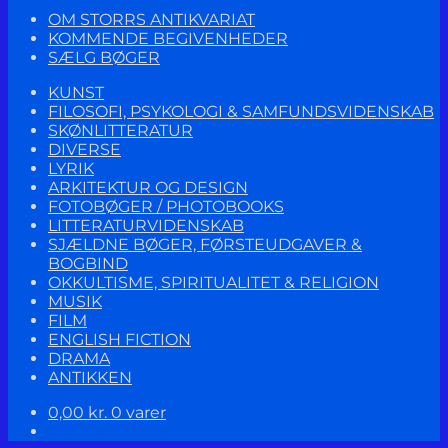
OM STORRS ANTIKVARIAT
KOMMENDE BEGIVENHEDER
SÆLG BØGER
KUNST
FILOSOFI, PSYKOLOGI & SAMFUNDSVIDENSKAB
SKØNLITTERATUR
DIVERSE
LYRIK
ARKITEKTUR OG DESIGN
FOTOBØGER / PHOTOBOOKS
LITTERATURVIDENSKAB
SJÆLDNE BØGER, FØRSTEUDGAVER &
BOGBIND
OKKULTISME, SPIRITUALITET & RELIGION
MUSIK
FILM
ENGLISH FICTION
DRAMA
ANTIKKEN
0,00
kr.
0 varer