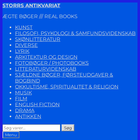
Spring
Spring
STORRS ANTIKVARIAT
til
til
ÆGTE BØGER /// REAL BOOKS
navigation
indhold
KUNST
FILOSOFI, PSYKOLOGI & SAMFUNDSVIDENSKAB
SKØNLITTERATUR
DIVERSE
LYRIK
ARKITEKTUR OG DESIGN
FOTOBØGER / PHOTOBOOKS
LITTERATURVIDENSKAB
SJÆLDNE BØGER, FØRSTEUDGAVER &
BOGBIND
OKKULTISME, SPIRITUALITET & RELIGION
MUSIK
FILM
ENGLISH FICTION
DRAMA
ANTIKKEN
Søg
Søg
efter:
Menu