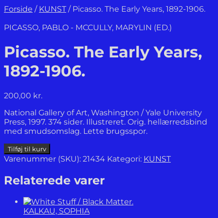
Forside
/
KUNST
/
Picasso. The Early Years, 1892-1906.
PICASSO, PABLO - MCCULLY, MARYLIN (ED.)
Picasso. The Early Years,
1892-1906.
200,00
kr.
National Gallery of Art, Washington / Yale University
Press, 1997. 374 sider. Illustreret. Orig. hellærredsbind
med smudsomslag. Lette brugsspor.
Picasso.
Tilføj til kurv
The
Varenummer (SKU):
21434
Kategori:
KUNST
Early
Years,
Relaterede varer
1892-
1906.
antal
KALKAU, SOPHIA