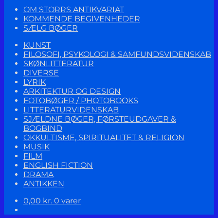
OM STORRS ANTIKVARIAT
KOMMENDE BEGIVENHEDER
SÆLG BØGER
KUNST
FILOSOFI, PSYKOLOGI & SAMFUNDSVIDENSKAB
SKØNLITTERATUR
DIVERSE
LYRIK
ARKITEKTUR OG DESIGN
FOTOBØGER / PHOTOBOOKS
LITTERATURVIDENSKAB
SJÆLDNE BØGER, FØRSTEUDGAVER &
BOGBIND
OKKULTISME, SPIRITUALITET & RELIGION
MUSIK
FILM
ENGLISH FICTION
DRAMA
ANTIKKEN
0,00
kr.
0 varer