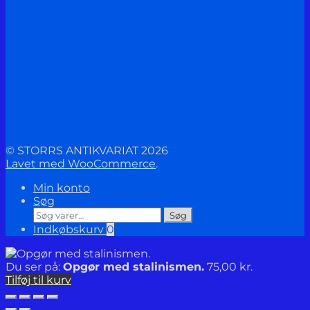
© STORRS ANTIKVARIAT 2026
Lavet med WooCommerce
.
Min konto
Søg
Søg
Søg
efter:
Indkøbskurv
0
Du ser på:
Opgør med stalinismen.
75,00
kr.
Tilføj til kurv