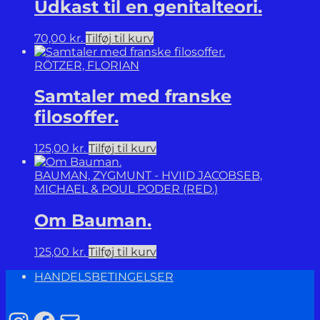
Udkast til en genitalteori.
70,00
kr.
Tilføj til kurv
RÖTZER, FLORIAN
Samtaler med franske
filosoffer.
125,00
kr.
Tilføj til kurv
BAUMAN, ZYGMUNT - HVIID JACOBSEB,
MICHAEL & POUL PODER (RED.)
Om Bauman.
125,00
kr.
Tilføj til kurv
HANDELSBETINGELSER