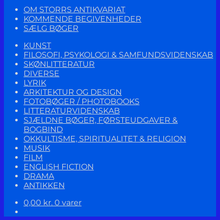
OM STORRS ANTIKVARIAT
KOMMENDE BEGIVENHEDER
SÆLG BØGER
KUNST
FILOSOFI, PSYKOLOGI & SAMFUNDSVIDENSKAB
SKØNLITTERATUR
DIVERSE
LYRIK
ARKITEKTUR OG DESIGN
FOTOBØGER / PHOTOBOOKS
LITTERATURVIDENSKAB
SJÆLDNE BØGER, FØRSTEUDGAVER &
BOGBIND
OKKULTISME, SPIRITUALITET & RELIGION
MUSIK
FILM
ENGLISH FICTION
DRAMA
ANTIKKEN
0,00
kr.
0 varer