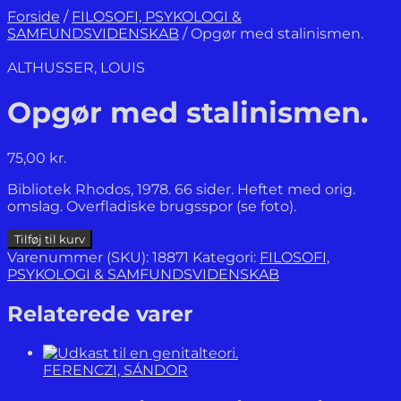
Forside
/
FILOSOFI, PSYKOLOGI &
SAMFUNDSVIDENSKAB
/
Opgør med stalinismen.
ALTHUSSER, LOUIS
Opgør med stalinismen.
75,00
kr.
Bibliotek Rhodos, 1978. 66 sider. Heftet med orig.
omslag. Overfladiske brugsspor (se foto).
Opgør
Tilføj til kurv
med
Varenummer (SKU):
18871
Kategori:
FILOSOFI,
stalinismen.
PSYKOLOGI & SAMFUNDSVIDENSKAB
antal
Relaterede varer
FERENCZI, SÁNDOR