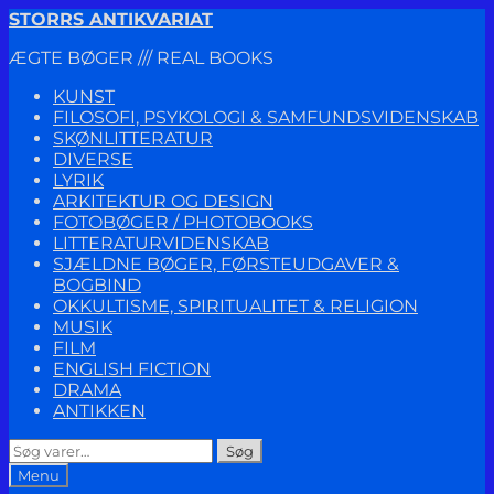
Spring
Spring
STORRS ANTIKVARIAT
til
til
ÆGTE BØGER /// REAL BOOKS
navigation
indhold
KUNST
FILOSOFI, PSYKOLOGI & SAMFUNDSVIDENSKAB
SKØNLITTERATUR
DIVERSE
LYRIK
ARKITEKTUR OG DESIGN
FOTOBØGER / PHOTOBOOKS
LITTERATURVIDENSKAB
SJÆLDNE BØGER, FØRSTEUDGAVER &
BOGBIND
OKKULTISME, SPIRITUALITET & RELIGION
MUSIK
FILM
ENGLISH FICTION
DRAMA
ANTIKKEN
Søg
Søg
efter:
Menu