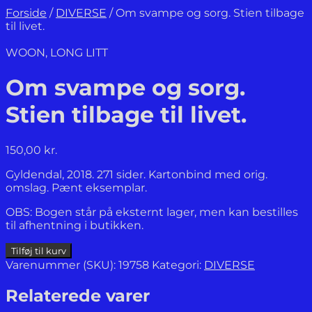
Forside
/
DIVERSE
/
Om svampe og sorg. Stien tilbage
til livet.
WOON, LONG LITT
Om svampe og sorg.
Stien tilbage til livet.
150,00
kr.
Gyldendal, 2018. 271 sider. Kartonbind med orig.
omslag. Pænt eksemplar.
OBS: Bogen står på eksternt lager, men kan bestilles
til afhentning i butikken.
Om
Tilføj til kurv
svampe
Varenummer (SKU):
19758
Kategori:
DIVERSE
og
sorg.
Relaterede varer
Stien