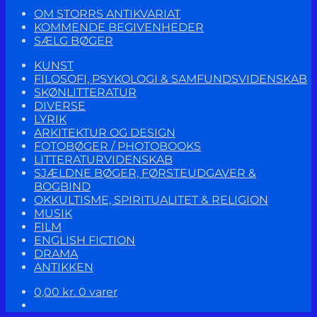
OM STORRS ANTIKVARIAT
KOMMENDE BEGIVENHEDER
SÆLG BØGER
KUNST
FILOSOFI, PSYKOLOGI & SAMFUNDSVIDENSKAB
SKØNLITTERATUR
DIVERSE
LYRIK
ARKITEKTUR OG DESIGN
FOTOBØGER / PHOTOBOOKS
LITTERATURVIDENSKAB
SJÆLDNE BØGER, FØRSTEUDGAVER &
BOGBIND
OKKULTISME, SPIRITUALITET & RELIGION
MUSIK
FILM
ENGLISH FICTION
DRAMA
ANTIKKEN
0,00
kr.
0 varer