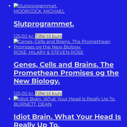
tilbage
til
MOORCOCK, MICHAEL
livet.
antal
Slutprogrammet.
125,00
kr.
Tilføj til kurv
ROSE, HILARY & STEVEN ROSE
Genes, Cells and Brains. The
Promethean Promises og the
New Biology.
125,00
kr.
Tilføj til kurv
BURNETT, DEAN
Idiot Brain. What Your Head Is
Really Up To.