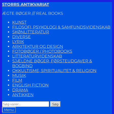
Spring
Spring
STORRS ANTIKVARIAT
til
til
ÆGTE BØGER /// REAL BOOKS
navigation
indhold
KUNST
FILOSOFI, PSYKOLOGI & SAMFUNDSVIDENSKAB
SKØNLITTERATUR
DIVERSE
LYRIK
ARKITEKTUR OG DESIGN
FOTOBØGER / PHOTOBOOKS
LITTERATURVIDENSKAB
SJÆLDNE BØGER, FØRSTEUDGAVER &
BOGBIND
OKKULTISME, SPIRITUALITET & RELIGION
MUSIK
FILM
ENGLISH FICTION
DRAMA
ANTIKKEN
Søg
Søg
efter:
Menu