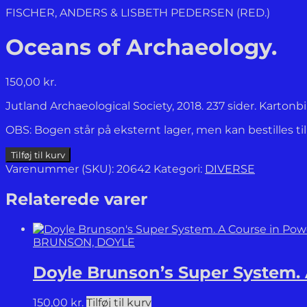
FISCHER, ANDERS & LISBETH PEDERSEN (RED.)
Oceans of Archaeology.
150,00
kr.
Jutland Archaeological Society, 2018. 237 sider. Karton
OBS: Bogen står på eksternt lager, men kan bestilles ti
Oceans
Tilføj til kurv
of
Varenummer (SKU):
20642
Kategori:
DIVERSE
Archaeology.
antal
Relaterede varer
BRUNSON, DOYLE
Doyle Brunson’s Super System. 
150,00
kr.
Tilføj til kurv