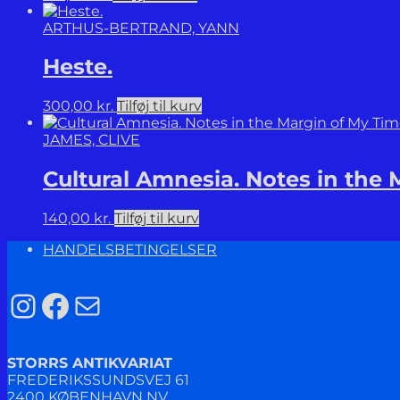
ARTHUS-BERTRAND, YANN
Heste.
300,00
kr.
Tilføj til kurv
JAMES, CLIVE
Cultural Amnesia. Notes in the 
140,00
kr.
Tilføj til kurv
HANDELSBETINGELSER
Instagram
Facebook
Mail
STORRS ANTIKVARIAT
FREDERIKSSUNDSVEJ 61
2400 KØBENHAVN NV