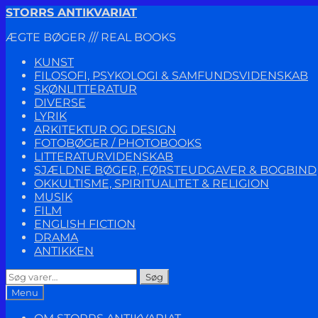
Spring
Spring
STORRS ANTIKVARIAT
til
til
ÆGTE BØGER /// REAL BOOKS
navigation
indhold
KUNST
FILOSOFI, PSYKOLOGI & SAMFUNDSVIDENSKAB
SKØNLITTERATUR
DIVERSE
LYRIK
ARKITEKTUR OG DESIGN
FOTOBØGER / PHOTOBOOKS
LITTERATURVIDENSKAB
SJÆLDNE BØGER, FØRSTEUDGAVER & BOGBIND
OKKULTISME, SPIRITUALITET & RELIGION
MUSIK
FILM
ENGLISH FICTION
DRAMA
ANTIKKEN
Søg
Søg
efter:
Menu