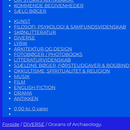
OM STORRS ANTIKVARIAT
KOMMENDE BEGIVENHEDER
SÆLG BØGER
KUNST
FILOSOFI, PSYKOLOGI & SAMFUNDSVIDENSKAB
SKØNLITTERATUR
DIVERSE
LYRIK
ARKITEKTUR OG DESIGN
FOTOBØGER / PHOTOBOOKS
LITTERATURVIDENSKAB
SJÆLDNE BØGER, FØRSTEUDGAVER & BOGBIND
OKKULTISME, SPIRITUALITET & RELIGION
MUSIK
FILM
ENGLISH FICTION
DRAMA
ANTIKKEN
0,00
kr.
0 varer
Forside
/
DIVERSE
/
Oceans of Archaeology.