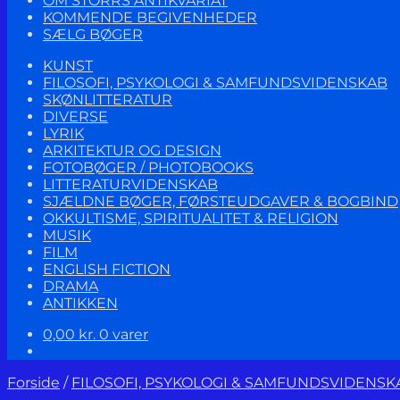
OM STORRS ANTIKVARIAT
KOMMENDE BEGIVENHEDER
SÆLG BØGER
KUNST
FILOSOFI, PSYKOLOGI & SAMFUNDSVIDENSKAB
SKØNLITTERATUR
DIVERSE
LYRIK
ARKITEKTUR OG DESIGN
FOTOBØGER / PHOTOBOOKS
LITTERATURVIDENSKAB
SJÆLDNE BØGER, FØRSTEUDGAVER & BOGBIND
OKKULTISME, SPIRITUALITET & RELIGION
MUSIK
FILM
ENGLISH FICTION
DRAMA
ANTIKKEN
0,00
kr.
0 varer
Forside
/
FILOSOFI, PSYKOLOGI & SAMFUNDSVIDENSK