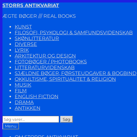
Spring
Spring
STORRS ANTIKVARIAT
til
til
ÆGTE BØGER /// REAL BOOKS
navigation
indhold
KUNST
FILOSOFI, PSYKOLOGI & SAMFUNDSVIDENSKAB
SKØNLITTERATUR
DIVERSE
LYRIK
ARKITEKTUR OG DESIGN
FOTOBØGER / PHOTOBOOKS
LITTERATURVIDENSKAB
SJÆLDNE BØGER, FØRSTEUDGAVER & BOGBIND
OKKULTISME, SPIRITUALITET & RELIGION
MUSIK
FILM
ENGLISH FICTION
DRAMA
ANTIKKEN
Søg
Søg
efter:
Menu