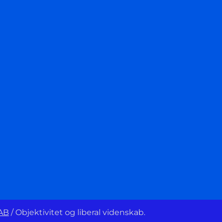
AB
/
Objektivitet og liberal videnskab.