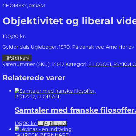
CHOMSKY, NOAM
Objektivitet og liberal vi
100,00
kr.
Gyldendals Uglebøger, 1970. På dansk ved Arne Herløv Pe
Objektivitet
Tilføj til kurv
og
Varenummer (SKU):
14812
Kategori:
FILOSOFI, PSYKO
liberal
videnskab.
Relaterede varer
antal
RÖTZER, FLORIAN
Samtaler med franske filosoffer
125,00
kr.
Tilføj til kurv
TAURECK, BERNHARD