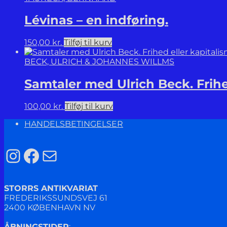
Lévinas – en indføring.
150,00
kr.
Tilføj til kurv
BECK, ULRICH & JOHANNES WILLMS
Samtaler med Ulrich Beck. Frihe
100,00
kr.
Tilføj til kurv
HANDELSBETINGELSER
Instagram
Facebook
Mail
STORRS ANTIKVARIAT
FREDERIKSSUNDSVEJ 61
2400 KØBENHAVN NV
ÅBNINGSTIDER
: