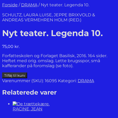
Forside
/
DRAMA
/
Nyt teater. Legenda 10.
SCHULTZ, LAURA LUISE, JEPPE BRIXVOLD &
ANDREAS VERMEHREN HOLM (RED.)
Nyt teater. Legenda 10.
75,00
kr.
Forfatteskolen og Forlaget Basilisk, 2016. 164 sider.
Heftet med orig. omslag. Lette brugsspor, små
kafferander på foromslag (se foto).
Nyt
Tilføj til kurv
teater.
Varenummer (SKU):
16095
Kategori:
DRAMA
Legenda
10.
Relaterede varer
antal
RACINE, JEAN