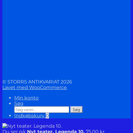
© STORRS ANTIKVARIAT 2026
Lavet med WooCommerce
.
Min konto
Søg
Søg
Søg
efter:
Indkøbskurv
0
Du ser på:
Nyt teater. Legenda 10.
75,00
kr.