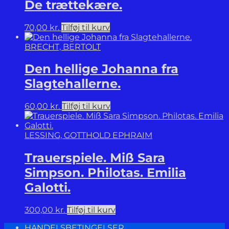
De trættekære.
70,00
kr.
Tilføj til kurv
BRECHT, BERTOLT
Den hellige Johanna fra
Slagtehallerne.
60,00
kr.
Tilføj til kurv
LESSING, GOTTHOLD EPHRAIM
Trauerspiele. Miß Sara
Simpson. Philotas. Emilia
Galotti.
300,00
kr.
Tilføj til kurv
HANDELSBETINGELSER