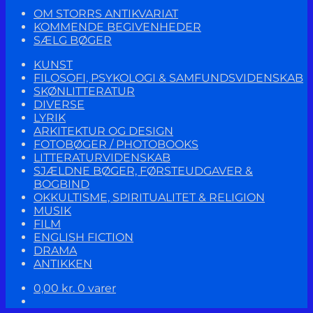
OM STORRS ANTIKVARIAT
KOMMENDE BEGIVENHEDER
SÆLG BØGER
KUNST
FILOSOFI, PSYKOLOGI & SAMFUNDSVIDENSKAB
SKØNLITTERATUR
DIVERSE
LYRIK
ARKITEKTUR OG DESIGN
FOTOBØGER / PHOTOBOOKS
LITTERATURVIDENSKAB
SJÆLDNE BØGER, FØRSTEUDGAVER &
BOGBIND
OKKULTISME, SPIRITUALITET & RELIGION
MUSIK
FILM
ENGLISH FICTION
DRAMA
ANTIKKEN
0,00
kr.
0 varer