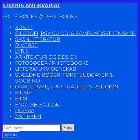
Spring
Spring
STORRS ANTIKVARIAT
til
til
ÆGTE BØGER /// REAL BOOKS
navigation
indhold
KUNST
FILOSOFI, PSYKOLOGI & SAMFUNDSVIDENSKAB
SKØNLITTERATUR
DIVERSE
LYRIK
ARKITEKTUR OG DESIGN
FOTOBØGER / PHOTOBOOKS
LITTERATURVIDENSKAB
SJÆLDNE BØGER, FØRSTEUDGAVER &
BOGBIND
OKKULTISME, SPIRITUALITET & RELIGION
MUSIK
FILM
ENGLISH FICTION
DRAMA
ANTIKKEN
Søg
Søg
efter:
Menu