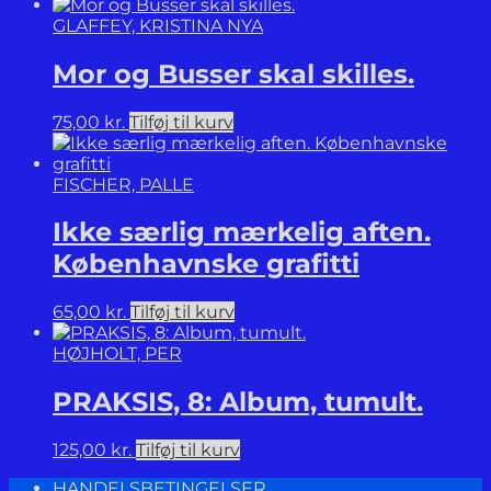
GLAFFEY, KRISTINA NYA
Mor og Busser skal skilles.
75,00
kr.
Tilføj til kurv
FISCHER, PALLE
Ikke særlig mærkelig aften.
Københavnske grafitti
65,00
kr.
Tilføj til kurv
HØJHOLT, PER
PRAKSIS, 8: Album, tumult.
125,00
kr.
Tilføj til kurv
HANDELSBETINGELSER