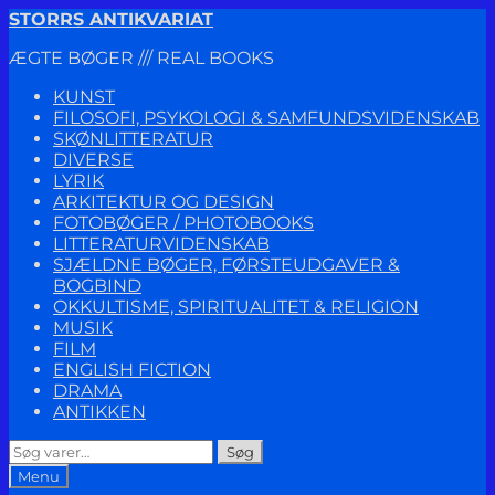
Spring
Spring
STORRS ANTIKVARIAT
til
til
ÆGTE BØGER /// REAL BOOKS
navigation
indhold
KUNST
FILOSOFI, PSYKOLOGI & SAMFUNDSVIDENSKAB
SKØNLITTERATUR
DIVERSE
LYRIK
ARKITEKTUR OG DESIGN
FOTOBØGER / PHOTOBOOKS
LITTERATURVIDENSKAB
SJÆLDNE BØGER, FØRSTEUDGAVER &
BOGBIND
OKKULTISME, SPIRITUALITET & RELIGION
MUSIK
FILM
ENGLISH FICTION
DRAMA
ANTIKKEN
Søg
Søg
efter:
Menu