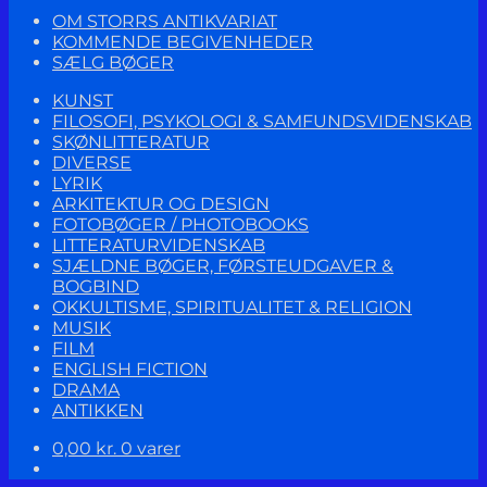
OM STORRS ANTIKVARIAT
KOMMENDE BEGIVENHEDER
SÆLG BØGER
KUNST
FILOSOFI, PSYKOLOGI & SAMFUNDSVIDENSKAB
SKØNLITTERATUR
DIVERSE
LYRIK
ARKITEKTUR OG DESIGN
FOTOBØGER / PHOTOBOOKS
LITTERATURVIDENSKAB
SJÆLDNE BØGER, FØRSTEUDGAVER &
BOGBIND
OKKULTISME, SPIRITUALITET & RELIGION
MUSIK
FILM
ENGLISH FICTION
DRAMA
ANTIKKEN
0,00
kr.
0 varer