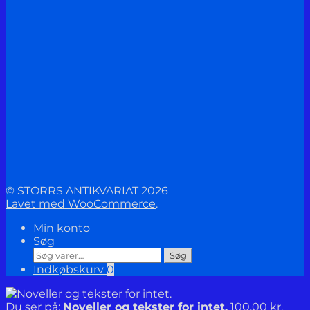
© STORRS ANTIKVARIAT 2026
Lavet med WooCommerce
.
Min konto
Søg
Søg
Søg
efter:
Indkøbskurv
0
Du ser på:
Noveller og tekster for intet.
100,00
kr.