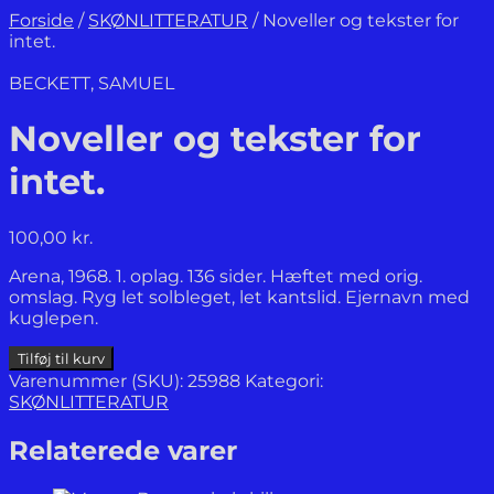
Forside
/
SKØNLITTERATUR
/
Noveller og tekster for
intet.
BECKETT, SAMUEL
Noveller og tekster for
intet.
100,00
kr.
Arena, 1968. 1. oplag. 136 sider. Hæftet med orig.
omslag. Ryg let solbleget, let kantslid. Ejernavn med
kuglepen.
Noveller og
Tilføj til kurv
tekster
Varenummer (SKU):
25988
Kategori:
for
SKØNLITTERATUR
intet.
antal
Relaterede varer