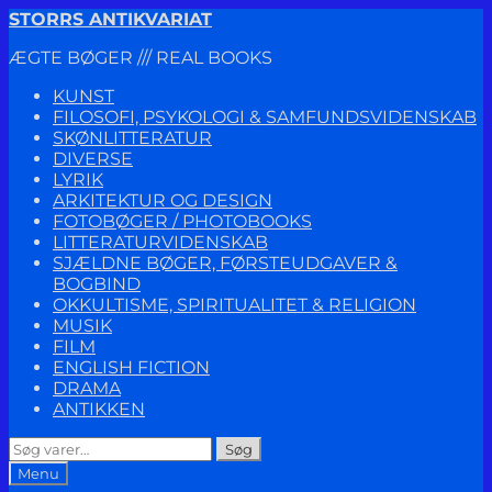
Spring
Spring
STORRS ANTIKVARIAT
til
til
ÆGTE BØGER /// REAL BOOKS
navigation
indhold
KUNST
FILOSOFI, PSYKOLOGI & SAMFUNDSVIDENSKAB
SKØNLITTERATUR
DIVERSE
LYRIK
ARKITEKTUR OG DESIGN
FOTOBØGER / PHOTOBOOKS
LITTERATURVIDENSKAB
SJÆLDNE BØGER, FØRSTEUDGAVER &
BOGBIND
OKKULTISME, SPIRITUALITET & RELIGION
MUSIK
FILM
ENGLISH FICTION
DRAMA
ANTIKKEN
Søg
Søg
efter:
Menu