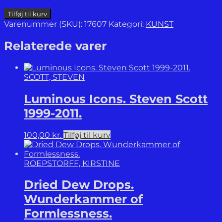
Nordic
Tilføj til kurv
Contemporary.
Varenummer (SKU):
17607
Kategori:
KUNST
Art
from
Relaterede varer
Denmark,
Finland,
Iceland,
SCOTT, STEVEN
Norway
and
Luminous Icons. Steven Scott
Sweden.
antal
1999-2011.
100,00
kr.
Tilføj til kurv
ROEPSTORFF, KIRSTINE
Dried Dew Drops.
Wunderkammer of
Formlessness.