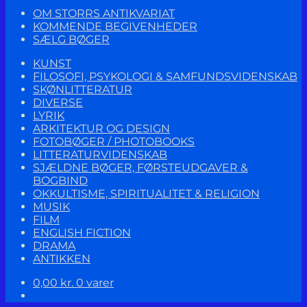
OM STORRS ANTIKVARIAT
KOMMENDE BEGIVENHEDER
SÆLG BØGER
KUNST
FILOSOFI, PSYKOLOGI & SAMFUNDSVIDENSKAB
SKØNLITTERATUR
DIVERSE
LYRIK
ARKITEKTUR OG DESIGN
FOTOBØGER / PHOTOBOOKS
LITTERATURVIDENSKAB
SJÆLDNE BØGER, FØRSTEUDGAVER &
BOGBIND
OKKULTISME, SPIRITUALITET & RELIGION
MUSIK
FILM
ENGLISH FICTION
DRAMA
ANTIKKEN
0,00
kr.
0 varer