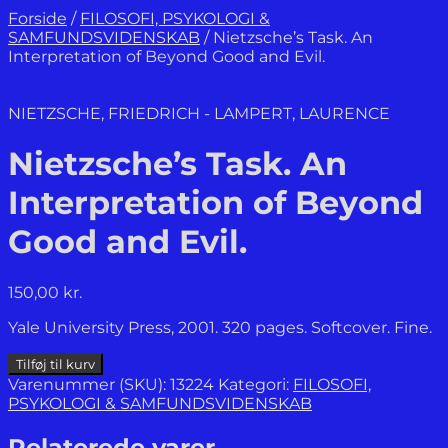
Forside
/
FILOSOFI, PSYKOLOGI &
SAMFUNDSVIDENSKAB
/
Nietzsche’s Task. An
Interpretation of Beyond Good and Evil.
NIETZSCHE, FRIEDRICH - LAMPERT, LAURENCE
Nietzsche’s Task. An
Interpretation of Beyond
Good and Evil.
150,00
kr.
Yale University Press, 2001. 320 pages. Softcover. Fine.
Nietzsche's
Tilføj til kurv
Task.
Varenummer (SKU):
13224
Kategori:
FILOSOFI,
An
PSYKOLOGI & SAMFUNDSVIDENSKAB
Interpretation
of
Relaterede varer