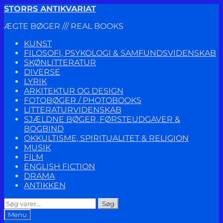
Spring
Spring
STORRS ANTIKVARIAT
til
til
ÆGTE BØGER /// REAL BOOKS
navigation
indhold
KUNST
FILOSOFI, PSYKOLOGI & SAMFUNDSVIDENSKAB
SKØNLITTERATUR
DIVERSE
LYRIK
ARKITEKTUR OG DESIGN
FOTOBØGER / PHOTOBOOKS
LITTERATURVIDENSKAB
SJÆLDNE BØGER, FØRSTEUDGAVER &
BOGBIND
OKKULTISME, SPIRITUALITET & RELIGION
MUSIK
FILM
ENGLISH FICTION
DRAMA
ANTIKKEN
Søg
Søg
efter:
Menu