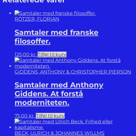
Beyond
Good
and
RÖTZER, FLORIAN
Evil.
antal
Samtaler med franske
filosoffer.
125,00
kr.
Tilføj til kurv
GIDDENS, ANTHONY & CHRISTOPHER PIERSON
Samtaler med Anthony
Giddens. At forstå
moderniteten.
75,00
kr.
Tilføj til kurv
BECK, ULRICH & JOHANNES WILLMS