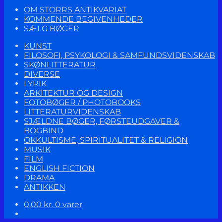
OM STORRS ANTIKVARIAT
KOMMENDE BEGIVENHEDER
SÆLG BØGER
KUNST
FILOSOFI, PSYKOLOGI & SAMFUNDSVIDENSKAB
SKØNLITTERATUR
DIVERSE
LYRIK
ARKITEKTUR OG DESIGN
FOTOBØGER / PHOTOBOOKS
LITTERATURVIDENSKAB
SJÆLDNE BØGER, FØRSTEUDGAVER &
BOGBIND
OKKULTISME, SPIRITUALITET & RELIGION
MUSIK
FILM
ENGLISH FICTION
DRAMA
ANTIKKEN
0,00
kr.
0 varer