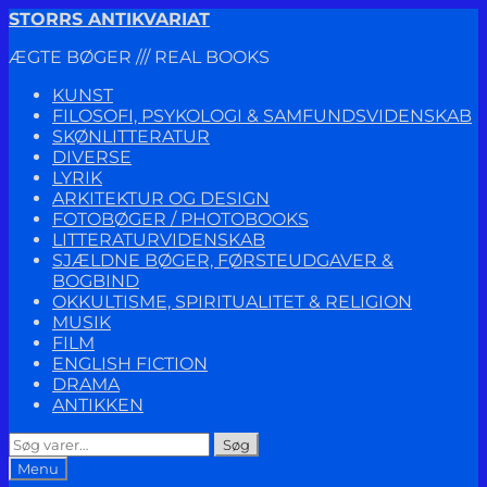
Spring
Spring
STORRS ANTIKVARIAT
til
til
ÆGTE BØGER /// REAL BOOKS
navigation
indhold
KUNST
FILOSOFI, PSYKOLOGI & SAMFUNDSVIDENSKAB
SKØNLITTERATUR
DIVERSE
LYRIK
ARKITEKTUR OG DESIGN
FOTOBØGER / PHOTOBOOKS
LITTERATURVIDENSKAB
SJÆLDNE BØGER, FØRSTEUDGAVER &
BOGBIND
OKKULTISME, SPIRITUALITET & RELIGION
MUSIK
FILM
ENGLISH FICTION
DRAMA
ANTIKKEN
Søg
Søg
efter:
Menu