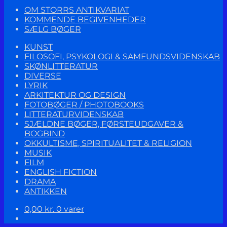
OM STORRS ANTIKVARIAT
KOMMENDE BEGIVENHEDER
SÆLG BØGER
KUNST
FILOSOFI, PSYKOLOGI & SAMFUNDSVIDENSKAB
SKØNLITTERATUR
DIVERSE
LYRIK
ARKITEKTUR OG DESIGN
FOTOBØGER / PHOTOBOOKS
LITTERATURVIDENSKAB
SJÆLDNE BØGER, FØRSTEUDGAVER &
BOGBIND
OKKULTISME, SPIRITUALITET & RELIGION
MUSIK
FILM
ENGLISH FICTION
DRAMA
ANTIKKEN
0,00
kr.
0 varer