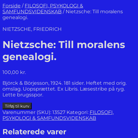
Forside
/
FILOSOFI, PSYKOLOGI &
SAMFUNDSVIDENSKAB
/
Nietzsche: Till moralens
genealogi.
NIETZSCHE, FRIEDRICH
Nietzsche: Till moralens
genealogi.
100,00
kr.
Björck & Börjesson, 1924. 181 sider. Heftet med orig.
omslag. Uopsprættet. Ex Libris. Læsestribe på ryg.
Lette brugsspor.
Nietzsche:
Tilføj til kurv
Till
Varenummer (SKU):
13527
Kategori:
FILOSOFI,
moralens
PSYKOLOGI & SAMFUNDSVIDENSKAB
genealogi.
antal
Relaterede varer