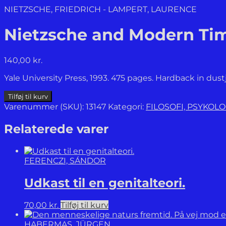
NIETZSCHE, FRIEDRICH - LAMPERT, LAURENCE
Nietzsche and Modern Time
140,00
kr.
Yale University Press, 1993. 475 pages. Hardback in dustj
Nietzsche
Tilføj til kurv
and
Varenummer (SKU):
13147
Kategori:
FILOSOFI, PSYKOL
Modern
Times.
Relaterede varer
A
Study
of
FERENCZI, SÁNDOR
bacon,
Descartes,
Udkast til en genitalteori.
and
Nietzsche.
antal
70,00
kr.
Tilføj til kurv
HABERMAS, JÜRGEN