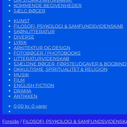
OM STORRS ANTIKVARIAT
KOMMENDE BEGIVENHEDER
SÆLG BØGER
KUNST
FILOSOFI, PSYKOLOGI & SAMFUNDSVIDENSKAB
SKØNLITTERATUR
DIVERSE
LYRIK
ARKITEKTUR OG DESIGN
FOTOBØGER / PHOTOBOOKS
LITTERATURVIDENSKAB
SJÆLDNE BØGER, FØRSTEUDGAVER & BOGBIND
OKKULTISME, SPIRITUALITET & RELIGION
MUSIK
FILM
ENGLISH FICTION
DRAMA
ANTIKKEN
0,00
kr.
0 varer
Forside
/
FILOSOFI, PSYKOLOGI & SAMFUNDSVIDENSK