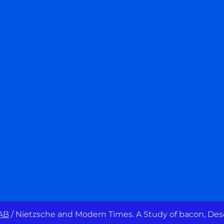
AB
/
Nietzsche and Modern Times. A Study of bacon, Desc