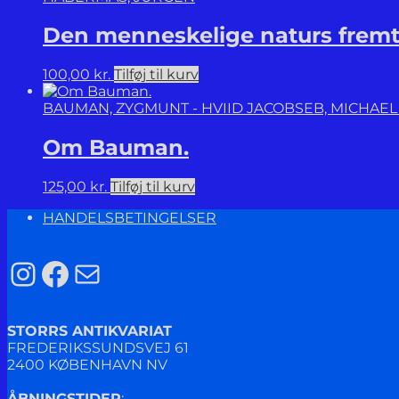
Den menneskelige naturs fremti
100,00
kr.
Tilføj til kurv
BAUMAN, ZYGMUNT - HVIID JACOBSEB, MICHAEL 
Om Bauman.
125,00
kr.
Tilføj til kurv
HANDELSBETINGELSER
Instagram
Facebook
Mail
STORRS ANTIKVARIAT
FREDERIKSSUNDSVEJ 61
2400 KØBENHAVN NV
ÅBNINGSTIDER
: