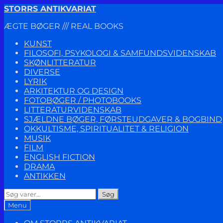
Spring
Spring
STORRS ANTIKVARIAT
til
til
ÆGTE BØGER /// REAL BOOKS
navigation
indhold
KUNST
FILOSOFI, PSYKOLOGI & SAMFUNDSVIDENSKAB
SKØNLITTERATUR
DIVERSE
LYRIK
ARKITEKTUR OG DESIGN
FOTOBØGER / PHOTOBOOKS
LITTERATURVIDENSKAB
SJÆLDNE BØGER, FØRSTEUDGAVER & BOGBIND
OKKULTISME, SPIRITUALITET & RELIGION
MUSIK
FILM
ENGLISH FICTION
DRAMA
ANTIKKEN
Søg
Søg
efter:
Menu