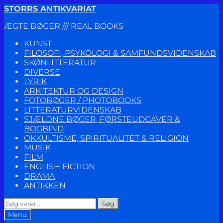
Spring
Spring
STORRS ANTIKVARIAT
til
til
ÆGTE BØGER /// REAL BOOKS
navigation
indhold
KUNST
FILOSOFI, PSYKOLOGI & SAMFUNDSVIDENSKAB
SKØNLITTERATUR
DIVERSE
LYRIK
ARKITEKTUR OG DESIGN
FOTOBØGER / PHOTOBOOKS
LITTERATURVIDENSKAB
SJÆLDNE BØGER, FØRSTEUDGAVER &
BOGBIND
OKKULTISME, SPIRITUALITET & RELIGION
MUSIK
FILM
ENGLISH FICTION
DRAMA
ANTIKKEN
Søg
Søg
efter:
Menu