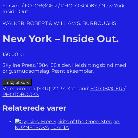
Forside
/
FOTOBØGER / PHOTOBOOKS
/
New York –
Inside Out.
WALKER, ROBERT & WILLIAM S. BURROUGHS
New York – Inside Out.
150,00
kr.
Skyline Press, 1984. 88 sider. Helshirtingsbind med
orig. smudsomslag. Pænt eksemplar.
New
Tilføj til kurv
York
Varenummer (SKU):
22134
Kategori:
FOTOBØGER /
–
PHOTOBOOKS
Inside
Out.
Relaterede varer
antal
KUZNETSOVA, LJALJA