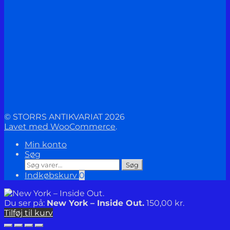
© STORRS ANTIKVARIAT 2026
Lavet med WooCommerce
.
Min konto
Søg
Søg
Søg
efter:
Indkøbskurv
0
Du ser på:
New York – Inside Out.
150,00
kr.
Tilføj til kurv