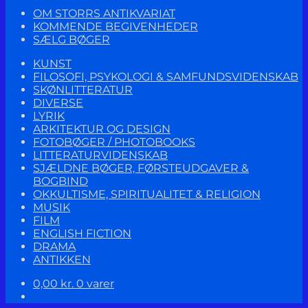
OM STORRS ANTIKVARIAT
KOMMENDE BEGIVENHEDER
SÆLG BØGER
KUNST
FILOSOFI, PSYKOLOGI & SAMFUNDSVIDENSKAB
SKØNLITTERATUR
DIVERSE
LYRIK
ARKITEKTUR OG DESIGN
FOTOBØGER / PHOTOBOOKS
LITTERATURVIDENSKAB
SJÆLDNE BØGER, FØRSTEUDGAVER &
BOGBIND
OKKULTISME, SPIRITUALITET & RELIGION
MUSIK
FILM
ENGLISH FICTION
DRAMA
ANTIKKEN
0,00
kr.
0 varer