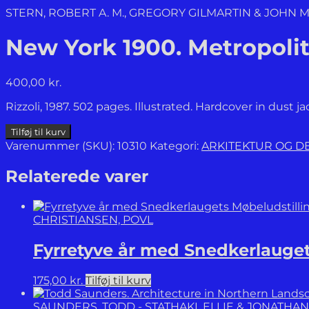
STERN, ROBERT A. M., GREGORY GILMARTIN & JOHN
New York 1900. Metropolit
400,00
kr.
Rizzoli, 1987. 502 pages. Illustrated. Hardcover in dust j
New
Tilføj til kurv
York
Varenummer (SKU):
10310
Kategori:
ARKITEKTUR OG D
1900.
Metropolitan
Relaterede varer
Architecture
and
Urbanism
CHRISTIANSEN, POVL
1890-
1915.
Fyrretyve år med Snedkerlauget
antal
175,00
kr.
Tilføj til kurv
SAUNDERS, TODD - STATHAKI, ELLIE & JONATHAN 