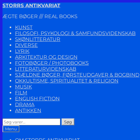
Spring
Spring
STORRS ANTIKVARIAT
til
til
ÆGTE BØGER /// REAL BOOKS
navigation
indhold
KUNST
FILOSOFI, PSYKOLOGI & SAMFUNDSVIDENSKAB
SKØNLITTERATUR
DIVERSE
LYRIK
ARKITEKTUR OG DESIGN
FOTOBØGER / PHOTOBOOKS
LITTERATURVIDENSKAB
SJÆLDNE BØGER, FØRSTEUDGAVER & BOGBIND
OKKULTISME, SPIRITUALITET & RELIGION
MUSIK
FILM
ENGLISH FICTION
DRAMA
ANTIKKEN
Søg
Søg
efter:
Menu