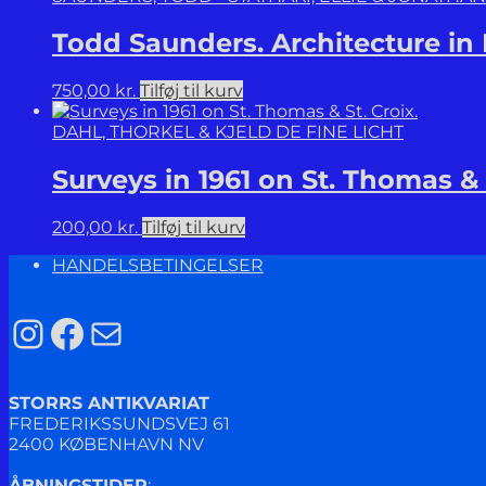
Todd Saunders. Architecture in
750,00
kr.
Tilføj til kurv
DAHL, THORKEL & KJELD DE FINE LICHT
Surveys in 1961 on St. Thomas & S
200,00
kr.
Tilføj til kurv
HANDELSBETINGELSER
Instagram
Facebook
Mail
STORRS ANTIKVARIAT
FREDERIKSSUNDSVEJ 61
2400 KØBENHAVN NV
ÅBNINGSTIDER
: