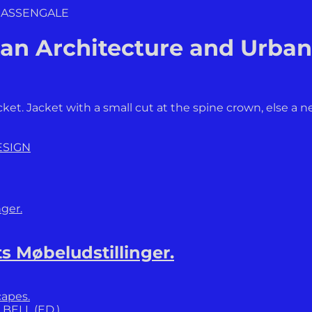
 MASSENGALE
an Architecture and Urban
acket. Jacket with a small cut at the spine crown, else a n
ESIGN
s Møbeludstillinger.
BELL (ED.)